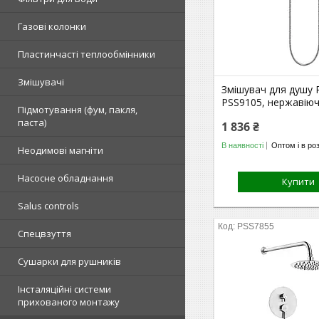
Газові колонки
Пластинчасті теплообмінники
Змішувачі
Змішувач для душу 
PSS9105, нержавіюч
Підмотування (фум, пакля,
паста)
1 836 ₴
В наявності
Оптом і в ро
Неодимові магніти
Насосне обладнання
Купити
Salus controls
PSS7855
Спецвзуття
Сушарки для рушників
Інсталяційні системи
прихованого монтажу