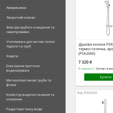
Американки
Зворотній клапан
Фільтри грубого очищення та
самопромивні
Утеплювачі для систем теплої
Душова колона PERL
підлоги та труб
термостатична, хр
(PSA2066)
Хомути
7 320 ₴
Електричні проточні
В наявності
Оптом і в ро
водонагрівачі
Купити
Металопластикові труби та
фітинг
PSA1032
Колектор водопостачання та
опалення
Редуктори тиску води