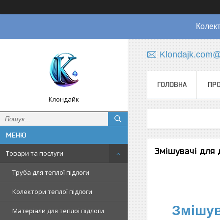
Колект
Klondajk.com@
ГОЛОВНА
ПРО
Клондайк
Змішувачі для 
Товари та послуги
Труба для теплої підлоги
Колектори теплої підлоги
Змішув
Матеріали для теплої підлоги