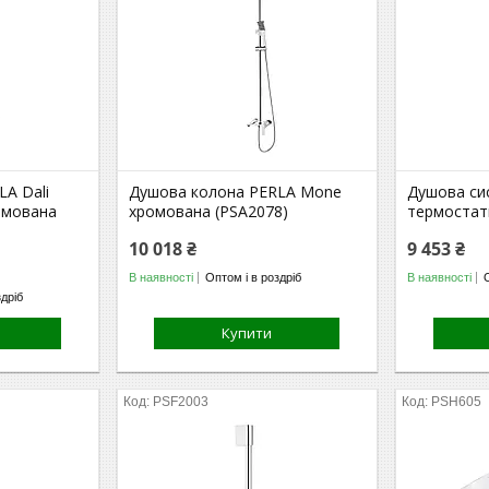
A Dali
Душова колона PERLA Mone
Душова си
омована
хромована (PSA2078)
термостат
10 018 ₴
9 453 ₴
В наявності
Оптом і в роздріб
В наявності
здріб
Купити
PSF2003
PSH605