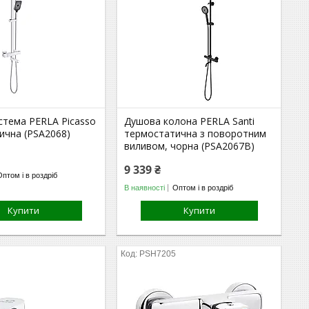
стема PERLA Picasso
Душова колона PERLA Santi
ична (PSA2068)
термостатична з поворотним
виливом, чорна (PSA2067B)
9 339 ₴
Оптом і в роздріб
В наявності
Оптом і в роздріб
Купити
Купити
PSH7205