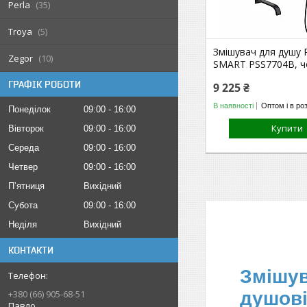
Perla
35
Troya
5
Змішувач для душу
Zegor
10
SMART PSS7704B, ч
ГРАФІК РОБОТИ
9 225 ₴
В наявності
Оптом і в ро
Понеділок
09:00
16:00
Купити
Вівторок
09:00
16:00
Середа
09:00
16:00
Четвер
09:00
16:00
Пʼятниця
Вихідний
Субота
09:00
16:00
Неділя
Вихідний
КОНТАКТИ
Змішув
душові
+380 (66) 905-68-51
Павло