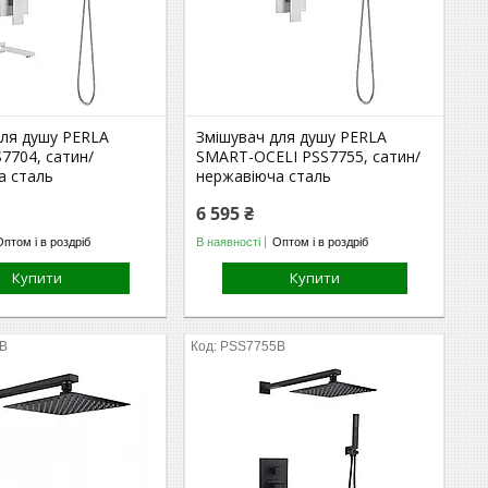
для душу PERLA
Змішувач для душу PERLA
7704, сатин/
SMART-OCELI PSS7755, сатин/
а сталь
нержавіюча сталь
6 595 ₴
Оптом і в роздріб
В наявності
Оптом і в роздріб
Купити
Купити
B
PSS7755B