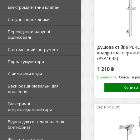
Електромагнітний клапан
Латунні перехідники
Перехідники чавунні
оцинковані
Душова стійка PERL
Сантехнічний інструмент
квадратна, нержаві
(PSA1032)
Гідроакумулятори
1 210 ₴
Лічильники води
В наявності
Оптом і в ро
Баки розширювальні для
Купити
опалення
Електричні
PSS9105
обігрівачі,конвектори
Рідина для систем опалення
(антифриз)
Фільтри для води