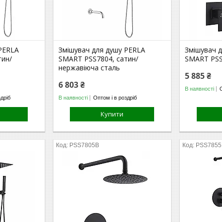
 PERLA
Змішувач для душу PERLA
Змішувач 
тин/
SMART PSS7804, сатин/
SMART PSS
нержавіюча сталь
5 885 ₴
6 803 ₴
В наявності
здріб
В наявності
Оптом і в роздріб
Купити
PSS7805B
PSS7855