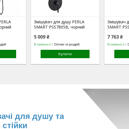
 PERLA
Змішувач для душу PERLA
Змішувач 
орний
SMART PSS7805B, чорний
SMART PSS
5 009 ₴
7 763 ₴
здріб
В наявності
Оптом і в роздріб
В наявності
Купити
ачі для душу та
 стійки