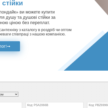
 стійки
Клондайк» ви можете купити
ля душу та душові стійки за
ною ціною без переплат.
антехніку з каталогу в роздріб чи оптом
ереваги співпраці з нашою компанією.
лог!
➞
PSA2066B
PBZ6996