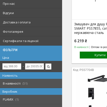
Про нас
Відгуки
Доставка і оплата
Змішувач для душу
SMART PSS7855, са
Фотогалерея
нержавіюча сталь
6 219 ₴
Сертифікати та ліцензії
В наявності
Оптом і в ро
ФІЛЬТРИ
Купити
Ціна
PSS7704B
Наявність
В наявності
51
Виробник
PLAMIX
1