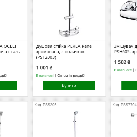
A OCELI
Душова стійка PERLA Rene
Змішувач 
юча сталь
хромована, з поличкою
PSH605, х
(PSF2003)
1 502 ₴
1 001 ₴
В наявності
здріб
В наявності
Оптом і в роздріб
Купити
PSS205
PSS7704