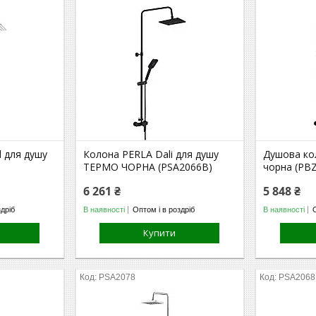
 для душу
Колона PERLA Dali для душу
Душова ко
ТЕРМО ЧОРНА (PSA2066B)
чорна (PB
6 261 ₴
5 848 ₴
здріб
В наявності
Оптом і в роздріб
В наявності
Купити
PSA2078
PSA2068