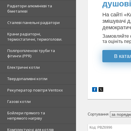
душові
Радіатори алюмінієві та
біметалеві
На сайті «
змішувачі д
Сталеві панельні радіатори
демократич
Крани радіаторні,
Замовляйте с
термостатичні, термоголови.
та оцініть п
Поліпропіленові труби та
фітинги (PPR)
В ката
Електричні котли
Твердопаливні котли
Рекуператор повітря Ventoxx
Газові котли
Бойлери прямого та
непрямого нагріву
PBZ6996
Комплектуючі для котлів