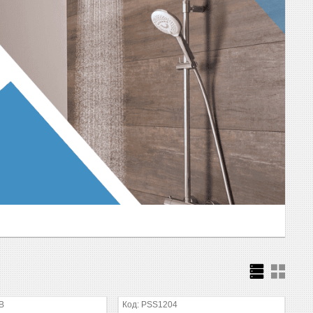
B
PSS1204