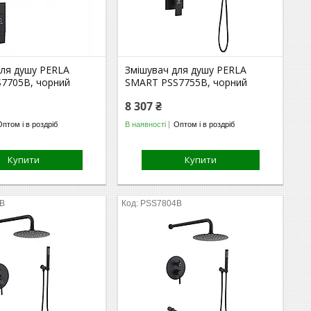
для душу PERLA
Змішувач для душу PERLA
7705B, чорний
SMART PSS7755B, чорний
8 307 ₴
Оптом і в роздріб
В наявності
Оптом і в роздріб
Купити
Купити
B
PSS7804B