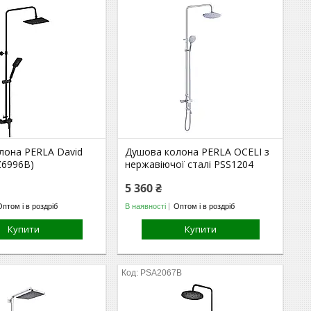
лона PERLA David
Душова колона PERLA OCELI з
Z6996B)
нержавіючої сталі PSS1204
5 360 ₴
Оптом і в роздріб
В наявності
Оптом і в роздріб
Купити
Купити
PSA2067B