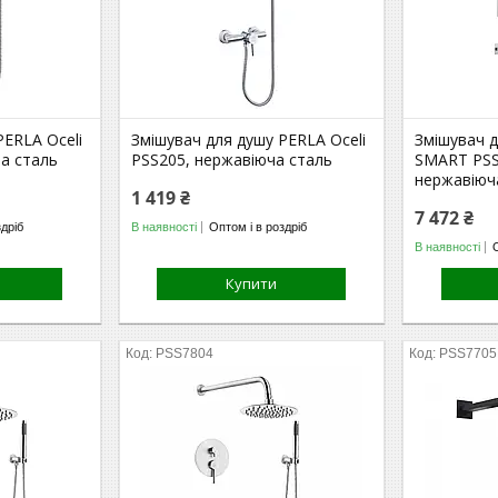
PERLA Oceli
Змішувач для душу PERLA Oceli
Змішувач 
а сталь
PSS205, нержавіюча сталь
SMART PSS
нержавіюч
1 419 ₴
7 472 ₴
здріб
В наявності
Оптом і в роздріб
В наявності
Купити
PSS7804
PSS7705