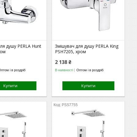
для душу PERLA Hunt
Змішувач для душу PERLA King
ром
PSH7205, хром
2 138 ₴
Оптом і в роздріб
В наявності
Оптом і в роздріб
Купити
Купити
PSS7755