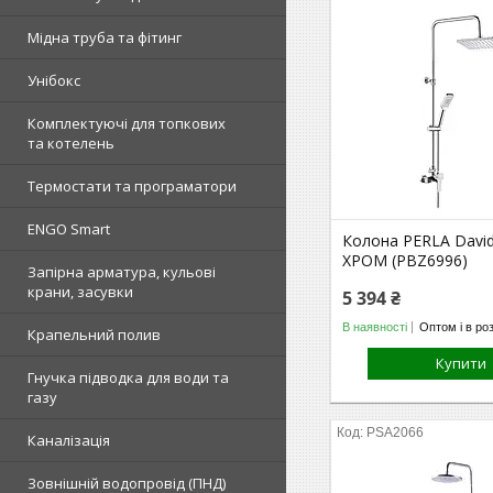
Мідна труба та фітинг
Унібокс
Комплектуючі для топкових
та котелень
Термостати та програматори
ENGO Smart
Колона PERLA David
ХРОМ (PBZ6996)
Запірна арматура, кульові
крани, засувки
5 394 ₴
В наявності
Оптом і в ро
Крапельний полив
Купити
Гнучка підводка для води та
газу
PSA2066
Каналізація
Зовнішній водопровід (ПНД)