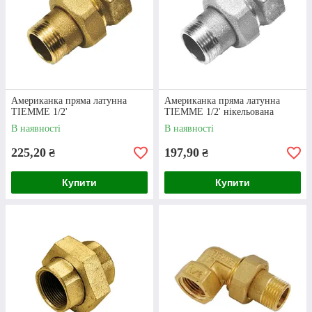
Американка пряма латунна
Американка пряма латунна
TIEMME 1/2'
TIEMME 1/2' нікельована
Оплата
В наявності
В наявності
Інтернет-магазин “Клондайк” працює
225,20
197,90
₴
₴
виключно по передоплаті. Внести повну суму
чи її частину можна на рахунок фізичної
Купити
Купити
особи-підприємця.