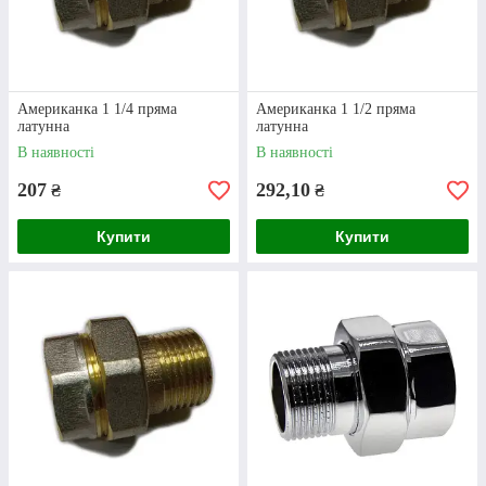
величезній кількості варіантів. Вони
відрізняються між собою не лише розмірами, але
й конфігурацію. Це дає змогу підібрати той виріб,
що ідеально підійде саме для ваших умов, а також
значно полегшує роботу, коли доводиться
Американка 1 1/4 пряма
з’єднувати труби у важкодоступних місцях.
Американка 1 1/2 пряма
латунна
латунна
В наявності
В наявності
207
292,10
₴
₴
Чому клієнти обирають “Клондайк”?
Купити
Купити
Якість товарів
У нашому асортименті представлені виключно
якісні товари від провідних українських та
європейських виробників. Усі вироби є
сертифікованими та у випадку виявлення