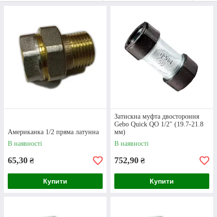
“Клондайк”!
Уже понад 17 років ми займаємося продажем
різноманітної сантехніки, а також фітингів. У нас
можна придбати як котли та бойлери, так і
різноманітні перехідники. Уся продукція є
оригінальною, що підтверджено відповідними
сертифікатами.
Приступити до вибору
Затискна муфта двостороння
Gebo Quick QO 1/2" (19.7-21.8
Американка 1/2 пряма латунна
мм)
В наявності
В наявності
З’єднання Американка: переваги
65,30
752,90
₴
₴
Купити
Купити
01