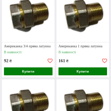
Наявність гайки та
ущільнювача
Американка 2 дюйма, так і будь-який інший
фітинг такого типу, затягується за допомогою
гайки. Це значно полегшує процес монтажу, а
також дозволяє швидко зняти з’єднання, якщо
Американка 3/4 пряма латунна
Американка 1 пряма латунна
виникає необхідність замінити якусь частину
В наявності
В наявності
трубопроводу. Окремо варто відзначити, що
подібні фітинги продаються одразу з
92
161
₴
₴
ущільнювачем, що робить їх ще більш
практичними.
Купити
Купити
02
Варіативність
На ринку з’єднання Американка представлені у