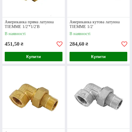
Доставка
У Харкові забрати сантехніку та будь-які
Американка пряма латунна
Американка кутова латунна
TIEMME 1/2'*1/2'В
TIEMME 1/2'
комплектуючі можна самостійно. Доставка
товарів в інші регіоні здійснюється Новою
В наявності
В наявності
поштою, УкрПоштою та Делівері.
451,50
284,60
₴
₴
Купити
Купити
Доставка і оплата