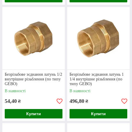
яких і
латунні перехідники
, а також радувати
знижками клієнтів, що роблять великі
замовлення.
Дiзнатися про нас бiльше
Безрізьбове зєднання латунь 1/2
Безрізьбове зєднання латунь 1
Як оформити замовлення на фітинги?
внутрішне різьблення (по типу
1/4 внутрішне різьблення (по
GEBO)
типу GEBO)
В наявності
В наявності
54,40
496,80
₴
₴
Купити
Купити