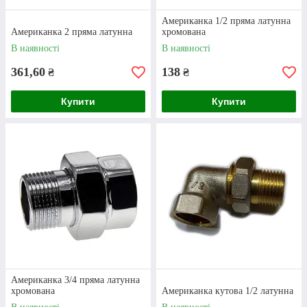
браку будуть обміняні на аналогічні згідно з
гарантійними умовами.
Американка 1/2 пряма латунна
Американка 2 пряма латунна
хромована
В наявності
В наявності
361,60
138
₴
₴
Рівень сервісу
Купити
Купити
Кожен менеджер нашого магазину - це
людина, яка має величезний досвід, чудово
орієнтується в асортименті та знає, чим
Американка 1/2 відрізняється від інших
фітингів. У ході консультації спеціаліст
відповість на будь-які ваші запитання та
допоможе з підбором товарів.
Американка 3/4 пряма латунна
хромована
Американка кутова 1/2 латунна
Швидкість