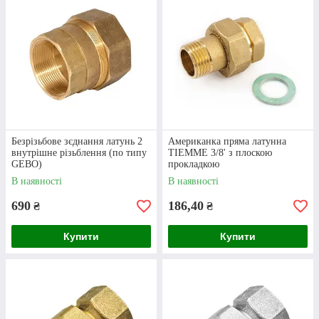
Вибір фітинга
Потрібна американка 1 дюйм чи інший
варіант з’єднання? Уважно перегляньте наш
каталог та оберіть ті вироби, які вам потрібні.
Безрізьбове зєднання латунь 2
Американка пряма латунна
внутрішне різьблення (по типу
TIEMME 3/8' з плоскою
GEBO)
прокладкою
В наявності
В наявності
690
186,40
₴
₴
Оформлення
Купити
Купити
Ви можете оформити замовлення трьома
способами: телефоном, через електронну
пошту або на сайті.