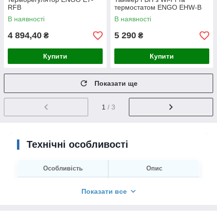
RFB
термостатом ENGO EHW-B
В наявності
В наявності
4 894,40
5 290
₴
₴
Купити
Купити
Показати ще
1
/ 3
Технічні особливості
Особливість
Опис
Протокол зв'язку
ZigBee 3.0
(2.4 ГГц) і Wi-Fi
Показати все
Центральний елемент
Інтернет-шлюз
EGATEZB
(потрібна для