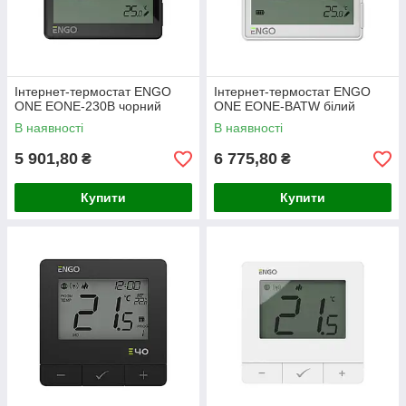
для максимальної економії енергії.
✅ Гнучка автоматизація
Інтернет-термостат ENGO
Інтернет-термостат ENGO
Створення
ONE EONE-230B чорний
ONE EONE-BATW білий
сценаріїв
В наявності
В наявності
и
5 901,80
6 775,80
₴
₴
правил
Купити
Купити
наприклад, увімкнення насоса під час
спрацьовування термостата, або вимкнення
електроприладів через
розумні розетки EPLUG-ZB
✅ Широкий асортимент пристроїв
Містить бездротові термостати
(E25, E40)