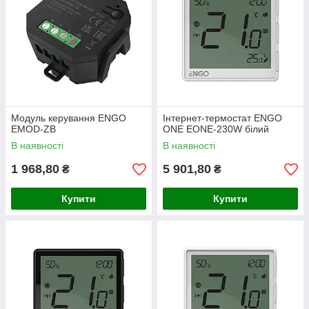
теплої підлоги
(через центри комутації, наприклад,
ECB62-ZB
),
радіаторного опалення
через бездротові головки
ETRV
та керування
котлами
Модуль керування ENGO
Інтернет-термостат ENGO
EMOD-ZB
ONE EONE-230W білий
(через безпотенційні реле).
В наявності
В наявності
1 968,80
5 901,80
₴
₴
✅ Віддалений моніторинг і
Купити
Купити
програмування
Можливість настроювання
розклад, таймерів
і температурних режимів через додаток.
Підтримка алгоритму
TPI