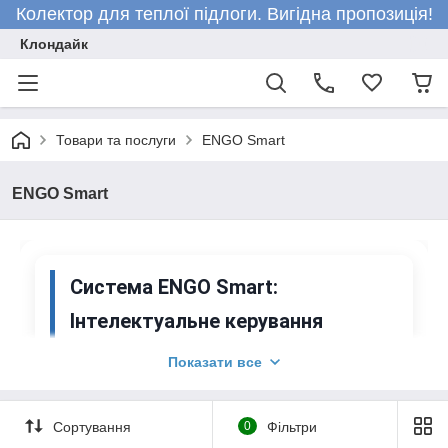
Колектор для теплої підлоги. Вигідна пропозиція!
Клондайк
Товари та послуги
ENGO Smart
ENGO Smart
Система
ENGO Smart
:
Інтелектуальне керування
кліматом і будинком
Показати все
ENGO Smart
— це сучасна, масштабовна система
автоматизації, розроблена для ефективного й
Сортування
0
Фільтри
економного керування
опаленням
та іншими