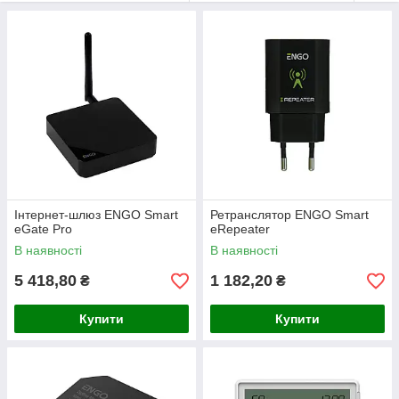
приладами у вашому домі. Система побудована на
основі надійних бездротових технологій
ZigBee
3.0
и
Wi-Fi
, що забезпечує стабільний зв'язок і
простоту встановлення.
Завдяки інтеграції з хмарою
Tuya Smart
і фірмовій
програмі
ENGO Smart
, ви отримуєте повний
віддалений контроль
над усіма пристроями за
допомогою смартфона або планшета, хай де ви
будете. Це універсальне рішення дає змогу гнучко
настроювати режими роботи, адаптуючи цикл
Інтернет-шлюз ENGO Smart
Ретранслятор ENGO Smart
eGate Pro
опалення до вашого ритму життя.
eRepeater
В наявності
В наявності
5 418,80
1 182,20
₴
₴
Ключові можливості та переваги
Купити
Купити
✅ Комплексне керування опаленням
Система підходить для контролю