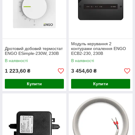
Модуль керування 2
Дротовий добовий термостат
контурами опалення ENGO
ENGO ESimple-230W, 230В
ECB2-230, 230В
В наявності
В наявності
1 223,60
3 454,60
₴
₴
Купити
Купити