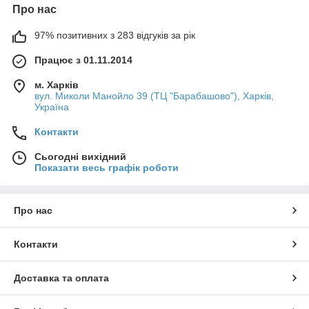
ZigBee пристроїв)
Про нас
Керування
Мобільна програма
ENGO
97% позитивних з 283 відгуків за рік
Smart / Tuya Smart
,
Голосові помічники (Alexa,
Працює з 01.11.2014
Google Home)
м. Харків
Безпека
вул. Миколи Манойло 39 (ТЦ "Барабашово"), Харків,
Функції
Анти-Стоп
(для
Україна
клапанів), захист від
перевантаження
(для
Контакти
розеток),
світлова
індикація
тривог.
Сьогодні вихідний
Показати весь графік роботи
Про нас
Система
ENGO Smart
пропонує
сучасне
,
надійне
и
універсальне
— рішення для
Контакти
автоматизації опалення та підвищення
комфорту вашого будинку.
Доставка та оплата