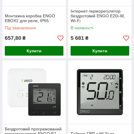
Інтернет-терморегулятор
Монтажна коробка ENGO
бездротовий ENGO E20i-W,
EBOX2 для реле, IP65
Wi-Fi
Під замовлення
В наявності
657,80
5 681
₴
₴
Купити
Купити
Бездротовий програмований
терморегулятор ENGO E7-
Таймер ГВП з Wi-Fi та