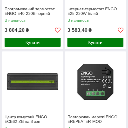
шлюзи
Програмований термостат
Інтернет-термостат ENGO
(EGATEZB)
ENGO E40-230B чорний
E25-230W Білий
потужні реле
В наявності
В наявності
(EREL-16ZB)
3 804,20
3 583,40
₴
₴
датчики
(ELS
Купити
Купити
- протечки)
та
ретранслятори
для збільшення дальності мережі.
Центр комутації ENGO
Повторювач мережі ENGO
ECB62-ZB на 8 зон
EREPEATER-MOD