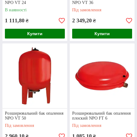
NPO VT 24
NPO VT 36
В наявності
Під замовлення
1 111,80
2 349,20
₴
₴
Купити
Купити
Розширювальний бак опалення 12 л.
Zilmet CAL-PRO (Італія)
Контактна iнформацiя
Розширювальний бак опалення
Розширювальний бак опалення
NPO VT 50
плоский NPO FT 6
Під замовлення
Під замовлення
Чотири причини оформити покупку у нас
2 960,10
1 085,10
₴
₴