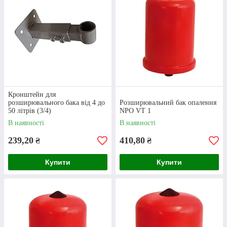
Розширювальний бак для систем
Кронштейн для
опалення циліндричної форми. Корпус
розширювального бака від 4 до
Розширювальний бак опалення
виготовлений з міцної сталі, а мембрана
50 літрів (3/4)
NPO VT 1
із бутилової гуми. Об'єм - 12 л.
В наявності
В наявності
Бак розширювальний плоский КР ¾
239,20
410,80
₴
₴
(8 л)
Купити
Купити