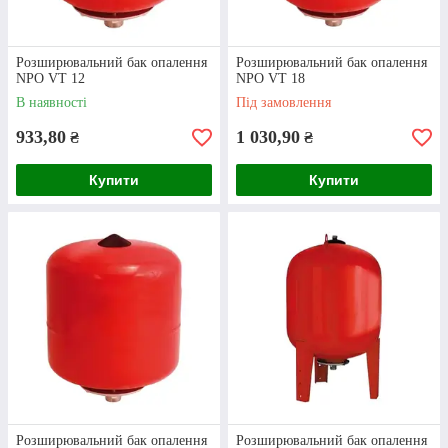
Розширювальний бак опалення
Розширювальний бак опалення
NPO VT 12
NPO VT 18
Розширювальний бак сферичної форми
В наявності
Під замовлення
для індивідуальних опалювальних
систем. Корпус виготовлений зі сталі.
933,80
1 030,90
₴
₴
Об'єм - 12 л.
Купити
Купити
Бак-пігулка Zimlet OEL-Pro
Розширювальний бак опалення
Розширювальний бак опалення