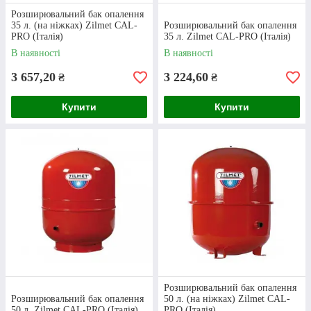
Розширювальний бак опалення
замовлення
35 л. (на ніжках) Zilmet CAL-
Розширювальний бак опалення
PRO (Італія)
35 л. Zilmet CAL-PRO (Італія)
В наявності
В наявності
Наш менеджер зв’яжеться з вами для
підтвердження замовлення та уточнення
3 657,20
3 224,60
₴
₴
даних, які необхідні для відправки товару.
Купити
Купити
Оплата
Ви можете оплатити товар під час
оформлення покупки або розрахуватися на
пошті. Передоплата потрібна лише у деяких
Розширювальний бак опалення
випадках.
Розширювальний бак опалення
50 л. (на ніжках) Zilmet CAL-
50 л. Zilmet CAL-PRO (Італія)
PRO (Італія)