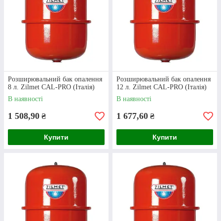
Ми пропонуємо виключно оригінальну та
сертифіковану продукцію. Якщо в процесі
експлуатації обладнання було виявлено
заводський брак, ми обміняємо пристрій або
забезпечимо його гарантійний ремонт.
Розширювальний бак опалення
Розширювальний бак опалення
8 л. Zilmet CAL-PRO (Італія)
12 л. Zilmet CAL-PRO (Італія)
В наявності
В наявності
1 508,90
1 677,60
₴
₴
Дiзнатися про нас бiльше
Купити
Купити
Як оформити замовлення? Коротка
інструкція