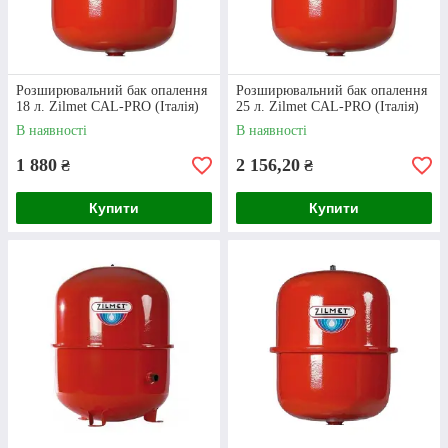
Розширювальний бак опалення
Розширювальний бак опалення
18 л. Zilmet CAL-PRO (Італія)
25 л. Zilmet CAL-PRO (Італія)
Оформлення покупки
В наявності
В наявності
1 880
2 156,20
₴
₴
Щоб купити розширювальний бак для
системи опалення, додайте потрібну модель у
Купити
Купити
кошик та вкажіть контактний номер телефону
у спеціальній формі.
Підтвердження