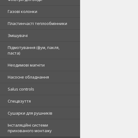
Газові колонки
Пластинчасті теплообмінники
Змішувачі
Підмотування (фум, пакля,
паста)
Неодимові магніти
Насосне обладнання
Salus controls
Спецвзуття
Сушарки для рушників
Інсталяційні системи
прихованого монтажу