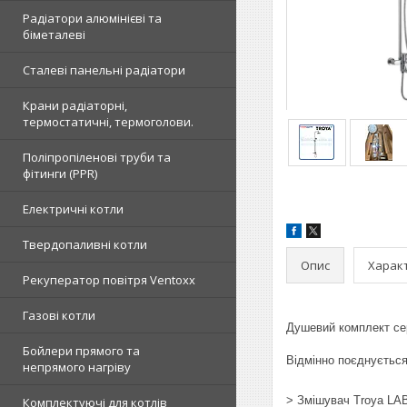
Радіатори алюмінієві та
біметалеві
Сталеві панельні радіатори
Крани радіаторні,
термостатичні, термоголови.
Поліпропіленові труби та
фітинги (PPR)
Електричні котли
Твердопаливні котли
Опис
Харак
Рекуператор повітря Ventoxx
Газові котли
Душевий комплект сер
Бойлери прямого та
Відмінно поєднується
непрямого нагріву
> Змішувач Troya LAB
Комплектуючі для котлів