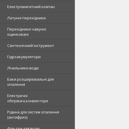
Електромагнітний клапан
Латунні перехідники
Перехідники чавунні
оцинковані
Сантехнічний інструмент
Гідроакумулятори
Лічильники води
Баки розширювальні для
опалення
Електричні
обігрівачі,конвектори
Рідина для систем опалення
(антифриз)
Фільтри для води