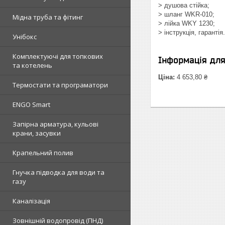
> душова стійка;
> шланг WKR-010;
Мідна труба та фітинг
> лійка WKY 1230;
> інструкція, гарантія.
Унібокс
Комплектуючі для топкових
Інформація дл
та котелень
Ціна:
4 653,80 ₴
Термостати та програматори
ENGO Smart
Запірна арматура, кульові
крани, засувки
Крапельний полив
Гнучка підводка для води та
газу
Каналізація
Зовнішній водопровід (ПНД)