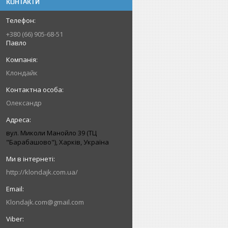
КОНТАКТИ
+380 (66) 905-68-51
Павло
Клондайк
Олександр
вул. Миколи Манойло 39 (ТЦ
"Барабашово"), Харків, Україна
http://klondajk.com.ua/
Klondajk.com@gmail.com