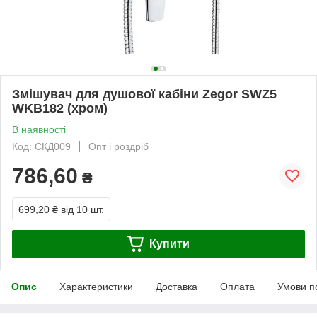
Змішувач для душової кабіни Zegor SWZ5
WKB182 (хром)
В наявності
Код: СКД009
Опт і роздріб
786,60
₴
699,20 ₴
від 10 шт.
Купити
Опис
Характеристики
Доставка
Оплата
Умови п