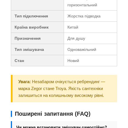
горизонтальний
Тип підключення
Жорстка підводка
Країна виробник
Китай
Призначення
Для душу
Тип змішувача
Одноважільний
Стан
Новий
Увага:
Незабаром очікується ребрендинг —
марка Zegor стане Troya. Якість сантехніки
залишиться на колишньому високому рівні.
Поширені запитання (FAQ)
Чи можна встановити змішувач самостійно?