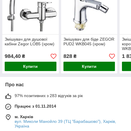
Змішувач для душової
Змішувач для біде ZEGOR
Зміш
кабіни Zegor LOB5 (хром)
PUD2 WKB045 (хром)
коро
WKB
984,40
828
1 8
₴
₴
Купити
Купити
Про нас
97% позитивних з 283 відгуків за рік
Працює з 01.11.2014
м. Харків
вул. Миколи Манойло 39 (ТЦ "Барабашово"), Харків,
Україна