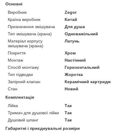
Основні
Виробник
Zegor
Країна виробник
Китай
Призначення змішувача
Для душа
Тип змішувача (крана)
Одноважільний
Матеріал корпусу
Латунь
змішувача (крана)
Покриття
Хром
Монтаж
Настінний
Спосіб монтажу
Горизонтальний
Тип підводки
Жорстка
Запірний клапан
Керамічний картридж
Стан
Новий
Комплектація
Лійка
Так
Тримач для душової лійки
Так
Душовий шланг
Так
Габаритні і приєднувальні розміри