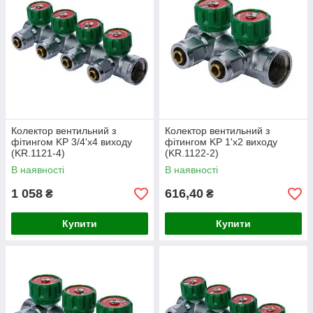
3/4" на 2, 3 та 4 виходи.
Колектори вентильні з фітингом KP
1" на 2, 3 та 4 виходи.
Моделі з різною кількістю виходів
для гнучкого проектування систем
будь-якої складності.
Колектор вентильний з
Колектор вентильний з
фітингом KP 3/4'x4 виходу
фітингом KP 1'x2 виходу
(KR.1121-4)
(KR.1122-2)
В наявності
В наявності
Переваги
1 058
616,40
₴
₴
Зручне регулювання:
Купити
Купити
Вбудовані вентилі дозволяють індивідуально
налаштовувати або перекривати потік у
кожному контурі.