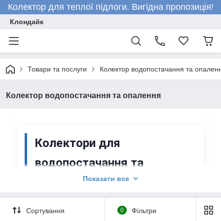
Колектор для теплої підлоги. Вигідна пропозиція!
Клондайк
Товари та послуги
Колектор водопостачання та опален
Колектор водопостачання та опалення
Колектори для
водопостачання та
Показати все
опалення
Колектори вентильні з фітингами — це надійні
Сортування
0
Фільтри
розподільчі пристрої, призначені для ефективного