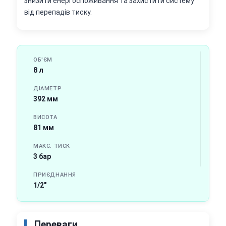
знизити енергоспоживання та захистити систему
від перепадів тиску.
ОБ'ЄМ
8 л
ДІАМЕТР
392 мм
ВИСОТА
81 мм
МАКС. ТИСК
3 бар
ПРИЄДНАННЯ
1/2"
Переваги