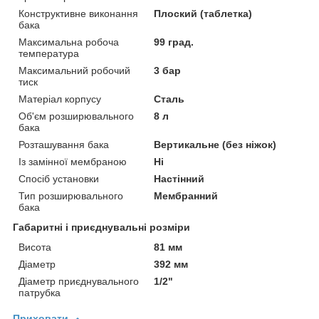
Конструктивне виконання
Плоский (таблетка)
бака
Максимальна робоча
99 град.
температура
Максимальний робочий
3 бар
тиск
Матеріал корпусу
Сталь
Об'єм розширювального
8 л
бака
Розташування бака
Вертикальне (без ніжок)
Із замінної мембраною
Ні
Спосіб установки
Настінний
Тип розширювального
Мембранний
бака
Габаритні і приєднувальні розміри
Висота
81 мм
Діаметр
392 мм
Діаметр приєднувального
1/2"
патрубка
Приховати