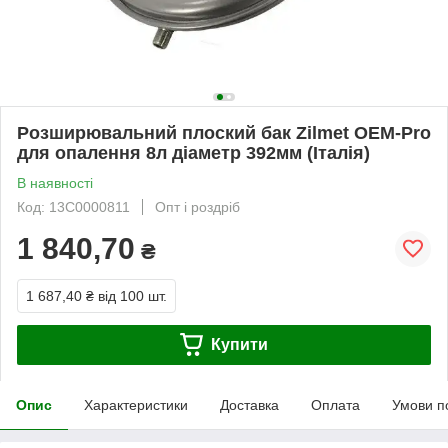
Розширювальний плоский бак Zilmet OEM-Pro
для опалення 8л діаметр 392мм (Італія)
В наявності
Код: 13C0000811
Опт і роздріб
1 840,70
₴
1 687,40 ₴
від 100 шт.
Купити
Опис
Характеристики
Доставка
Оплата
Умови п