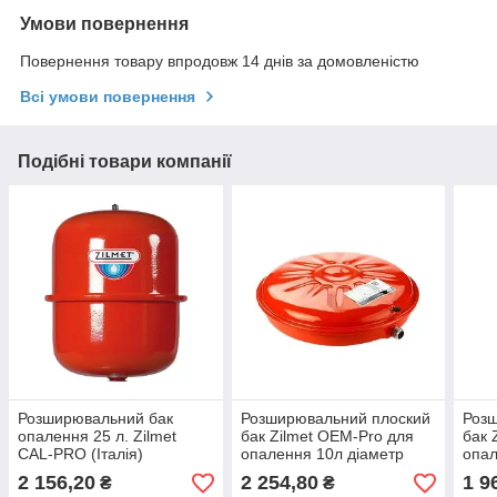
Умови повернення
Повернення товару впродовж 14 днів за домовленістю
Всі умови повернення
Подібні товари компанії
Розширювальний бак
Розширювальний плоский
Роз
опалення 25 л. Zilmet
бак Zilmet OEM-Pro для
бак 
CAL-PRO (Італія)
опалення 10л діаметр
опал
387мм (Італія)
387м
2 156,20
2 254,80
1 9
₴
₴