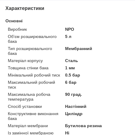
Характеристики
Основні
Виробник
NPO
Об'єм розширювального
5 л
бака
Тип розширювального
Мембранний
бака
Матеріал корпусу
Сталь
Товщина стінки бака
1 мм
Мінімальний робочий тиск
0.5 бар
Максимальний робочий
6 бар
тиск
Максимальна робоча
90 град.
температура
Спосіб установки
Настінний
Конструктивне виконання
Циліндр
бака
Матеріал мембрани
Бутилова резина
Із замінної мембраною
Ні