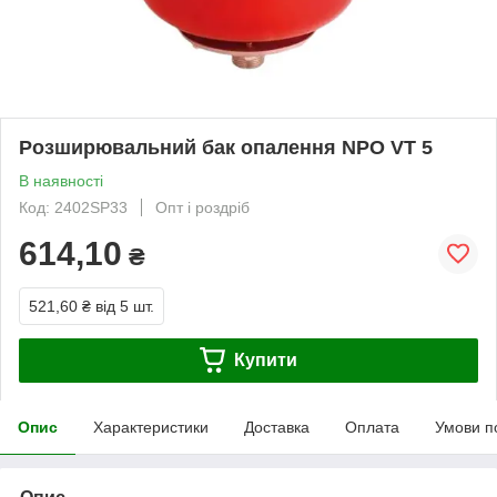
Розширювальний бак опалення NPO VT 5
В наявності
Код: 2402SP33
Опт і роздріб
614,10
₴
521,60 ₴
від 5 шт.
Купити
Опис
Характеристики
Доставка
Оплата
Умови п