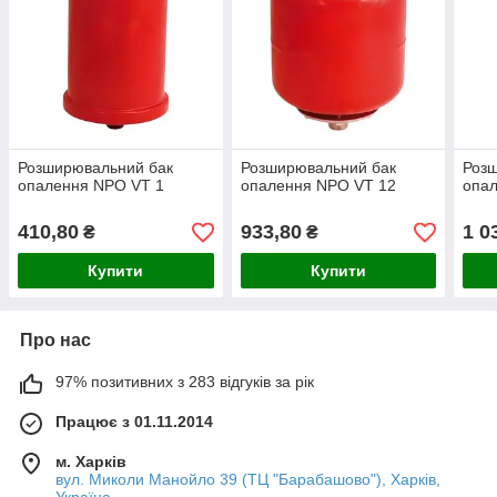
Розширювальний бак
Розширювальний бак
Роз
опалення NPO VT 1
опалення NPO VT 12
опа
410,80
933,80
1 0
₴
₴
Купити
Купити
Про нас
97% позитивних з 283 відгуків за рік
Працює з 01.11.2014
м. Харків
вул. Миколи Манойло 39 (ТЦ "Барабашово"), Харків,