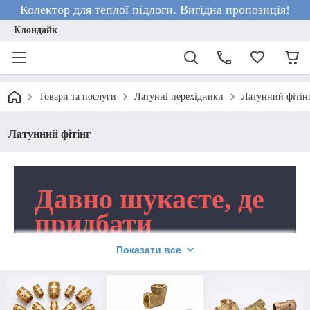
Колектор для теплої підлоги. Вигідна пропозиція!
Клондайк
Товари та послуги
Латунні перехідники
Латунний фітін
Латунний фітінг
Давно шукаєте, де
придбати
латунний фітінг?
Показати все
Ласкаво просимо в інтернет-
магазин “Клондайк”!