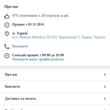
Які переваги має латунний фітінг?
Про нас
Які типи латунних фітінгів доступні
97% позитивних з 283 відгуків за рік
на ринку?
Працює з 01.11.2014
Як вибрати правильний латунний
фітінг для свого проекту?
м. Харків
вул. Миколи Манойло 39 (ТЦ "Барабашово"), Харків, Україна
Які латунні фітінги купити в
Україні?
Контакти
Сьогодні працює з 09:00 до 16:00
Показати весь графік роботи
Про нас
Контакти
Доставка та оплата