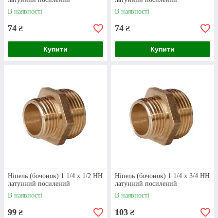
зворотного зв’язку у спеціальній формі або
В наявності
В наявності
зателефонуйте нам.
74
74
₴
₴
Купити
Купити
Розрахунок
Інтернет-магазин “Клондайк” здійснює
продаж товарів офіційно. Ви можете
здійснити переказ за реквізитами або
оформити покупку післяплатою.
Ніпель (бочонок) 1 1/4 х 1/2 НН
Ніпель (бочонок) 1 1/4 х 3/4 НН
латунний посилений
латунний посилений
В наявності
В наявності
99
103
₴
₴