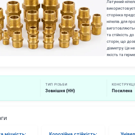
Латунний ніпел
використовуєт
сторінка предс
ніпелів для пр
виготовляються
та стійкість д
сторін, що доз
діаметру. Це н
якість та герме
ТИП РІЗЬБИ
КОНСТРУКЦ
Зовнішня (НН)
Посилена
аги
а міцність:
Корозійна стійкість:
Уніве