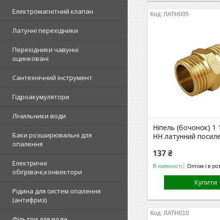
Електромагнітний клапан
ЛАТН005
Латунні перехідники
Перехідники чавунні
оцинковані
Сантехнічний інструмент
Гідроакумулятори
Лічильники води
Ніпель (бочонок) 1 1
Баки розширювальні для
НН латунний посил
опалення
137 ₴
Електричні
В наявності
Оптом і в ро
обігрівачі,конвектори
Купити
Рідина для систем опалення
(антифриз)
ЛАТН010
Фільтри для води