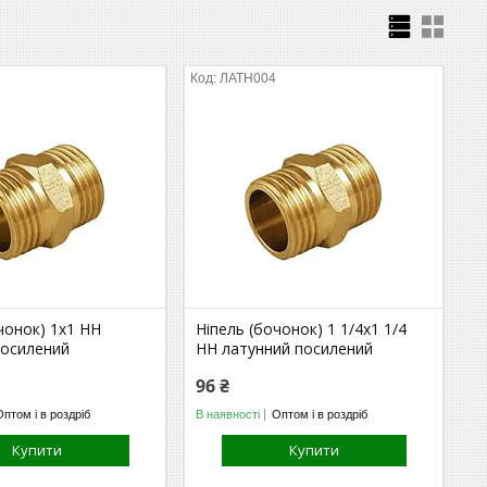
ЛАТН004
чонок) 1х1 НН
Ніпель (бочонок) 1 1/4х1 1/4
посилений
НН латунний посилений
96 ₴
Оптом і в роздріб
В наявності
Оптом і в роздріб
Купити
Купити