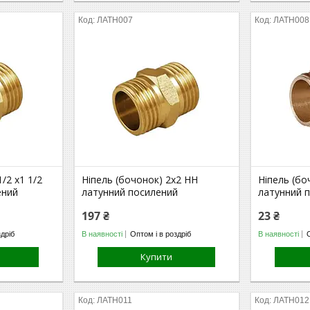
ЛАТН007
ЛАТН008
/2 х1 1/2
Ніпель (бочонок) 2х2 НН
Ніпель (бо
ений
латунний посилений
латунний 
197 ₴
23 ₴
здріб
В наявності
Оптом і в роздріб
В наявності
Купити
ЛАТН011
ЛАТН012