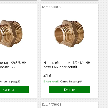
ЛАТН009
ченя) 1/2х3/8 НН
Ніпель (бочонок) 1/2х1/4 НН
посилений
латунний посилений
24 ₴
Оптом і в роздріб
В наявності
Оптом і в роздріб
Купити
Купити
ЛАТН013