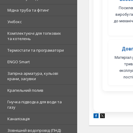
Посиле
Мідна труба та фітинг
виробу га
до механі
Унібокс
Комплектуючі для топкових
та котелень
Довг
Термостати та програматори
Матеріал 
ENGO Smart
трив
експлуа
Запірна арматура, кульові
пості
крани, засувки
Крапельний полив
Гнучка підводка для води та
газу
Каналізація
Зовнішній водопровід (ПНД)