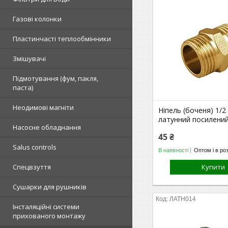
Газові колонки
Пластинчасті теплообмінники
Змішувачі
Підмотування (фум, пакля,
паста)
Неодимові магніти
Ніпель (боченя) 1/2
латунний посилени
Насосне обладнання
45 ₴
Salus controls
В наявності
Оптом і в ро
Спецвзуття
Купити
Сушарки для рушників
ЛАТН014
Інсталяційні системи
прихованого монтажу