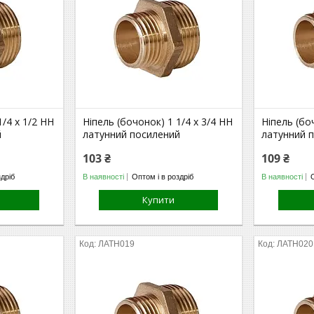
1/4 х 1/2 НН
Ніпель (бочонок) 1 1/4 х 3/4 НН
Ніпель (бо
й
латунний посилений
латунний 
103 ₴
109 ₴
здріб
В наявності
Оптом і в роздріб
В наявності
Купити
ЛАТН019
ЛАТН020