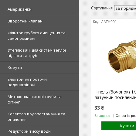
Американки
Зворотній клапан
ЛАТН001
Фільтри грубого очищення та
самопромивні
Утеплювачі для систем теплої
підлоги та труб
Хомути
Електричні проточні
водонагрівачі
Ніпель (бочонок) 1/
Металопластикові труби та
латунний посилени
фітинг
33 ₴
Колектор водопостачання та
В наявності
Оптом і в ро
опалення
Купити
Редуктори тиску води