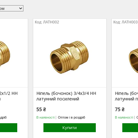
ЛАТН002
ЛАТН003
2х1/2 НН
Ніпель (бочонок) 3/4х3/4 НН
Ніпель (бо
й
латунний посилений
латунний 
55 ₴
75 ₴
здріб
В наявності
Оптом і в роздріб
В наявності
Купити