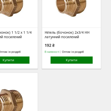
онок) 1 1/2 х 1 1/4
Ніпель (бочонок) 2х3/4 НН
ий посилений
латунний посилений
192 ₴
Оптом і в роздріб
В наявності
Оптом і в роздріб
Купити
Купити