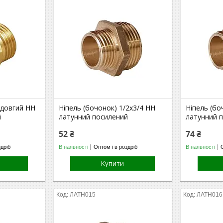
 довгий НН
Ніпель (бочонок) 1/2х3/4 НН
Ніпель (бо
й
латунний посилений
латунний 
52 ₴
74 ₴
здріб
В наявності
Оптом і в роздріб
В наявності
Купити
ЛАТН015
ЛАТН016