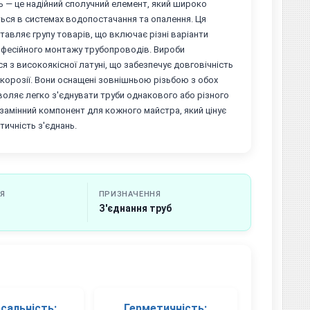
ь — це надійний сполучний елемент, який широко
ься в системах водопостачання та опалення. Ця
тавляє групу товарів, що включає різні варіанти
офесійного монтажу трубопроводів. Вироби
 з високоякісної латуні, що забезпечує довговічність
о корозії. Вони оснащені зовнішньою різьбою з обох
воляє легко з'єднувати труби однакового або різного
езамінний компонент для кожного майстра, який цінує
тичність з'єднань.
ІЯ
ПРИЗНАЧЕННЯ
З'єднання труб
рсальність:
Герметичність: