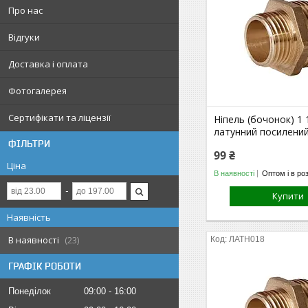
Про нас
Відгуки
Доставка і оплата
Фотогалерея
Сертифікати та ліцензії
Ніпель (бочонок) 1 
латунний посилени
ФІЛЬТРИ
99 ₴
Ціна
В наявності
Оптом і в ро
Купити
Наявність
В наявності
23
ЛАТН018
ГРАФІК РОБОТИ
Понеділок
09:00
16:00