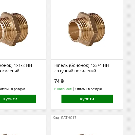
чонок) 1х1/2 НН
Ніпель (бочонок) 1х3/4 НН
посилений
латунний посилений
74 ₴
Оптом і в роздріб
В наявності
Оптом і в роздріб
Купити
Купити
ЛАТН017