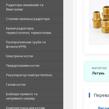
Радіатори алюмінієві та
біметалеві
Сталеві панельні радіатори
Крани радіаторні,
термостатичні, термоголови.
Поліпропіленові труби та
фітинги (PPR)
Електричні котли
Твердопаливні котли
МАТЕРІАЛ
Латунь
Рекуператор повітря Ventoxx
Газові котли
Бойлери прямого та
Перев
непрямого нагріву
Комплектуючі для котлів
Висок