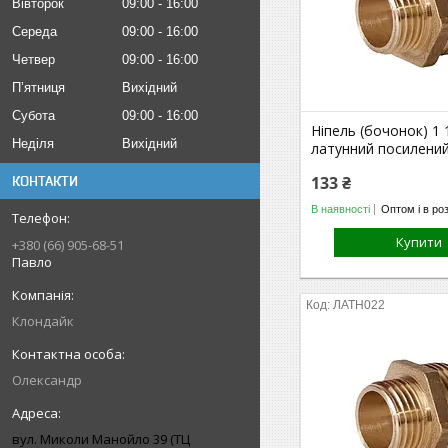
Вівторок
09:00
16:00
Середа
09:00
16:00
Четвер
09:00
16:00
Пʼятниця
Вихідний
Субота
09:00
16:00
Ніпель (бочонок) 1 
Неділя
Вихідний
латунний посилени
133 ₴
КОНТАКТИ
В наявності
Оптом і в ро
Купити
+380 (66) 905-68-51
Павло
ЛАТН022
Клондайк
Олександр
вул. Миколи Манойло 39 (ТЦ