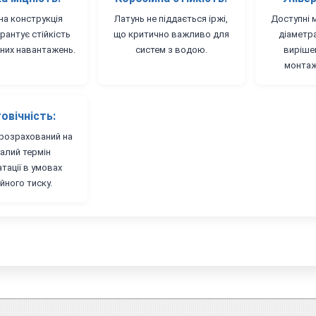
на конструкція
Латунь не піддається іржі,
Доступні 
рантує стійкість
що критично важливо для
діаметр
чних навантажень.
систем з водою.
виріше
монтаж
овічність:
розрахований на
алий термін
тації в умовах
йного тиску.