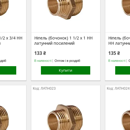
1/2 х 3/4 НН
Ніпель (бочонок) 1 1/2 х 1 НН
Ніпель (боч
й
латунний посилений
НН латунн
133 ₴
135 ₴
здріб
В наявності
Оптом і в роздріб
В наявності
Купити
ЛАТН023
ЛАТН024