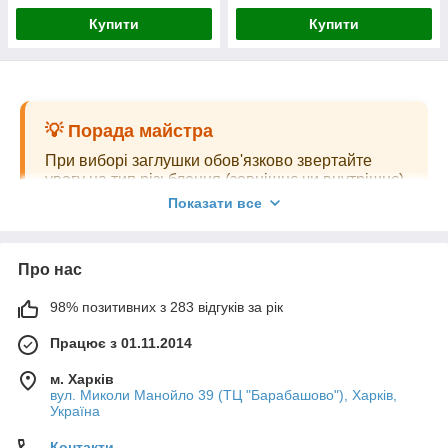
Купити
Купити
💡 Порада майстра
При виборі заглушки обов'язково звертайте
увагу на тип різьблення (зовнішнє чи внутрішнє)
та наявність ущільнювальної прокладки. Якщо
Показати все
ви плануєте встановлення на насосну станцію
або вузол з вібрацією, обирайте моделі з
прокладками для кращої герметизації. Для
Про нас
систем, що підлягають перевірці
контролюючими органами, ідеальним вибором
98% позитивних з 283 відгуків за рік
стануть посилені заглушки під пломбу.
Працює з 01.11.2014
м. Харків
вул. Миколи Манойло 39 (ТЦ "Барабашово"), Харків,
Часті запитання
Україна
Контакти