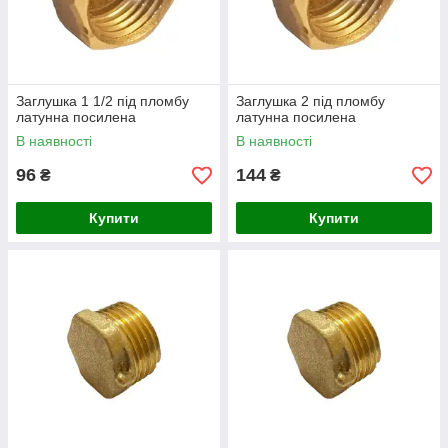
Переваги
Заглушка 1 1/2 під пломбу
Заглушка 2 під пломбу
латунна посилена
латунна посилена
Висока міцність:
В наявності
В наявності
Латунь витримує значний тиск і механічні
96
144
₴
₴
навантаження, що гарантує довговічність
з’єднання.
Купити
Купити
Корозійна стійкість:
Матеріал не піддається іржі, що критично
важливо для систем, які постійно контактують
з водою.
Герметичність: