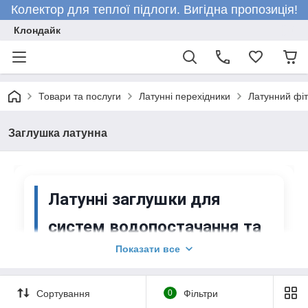
Колектор для теплої підлоги. Вигідна пропозиція!
Клондайк
Товари та послуги
Латунні перехідники
Латунний фіт
Заглушка латунна
Латунні заглушки для
систем водопостачання та
Показати все
опалення
Латунні заглушки є незамінними елементами при
Сортування
0
Фільтри
монтажі та обслуговуванні інженерних комунікацій.