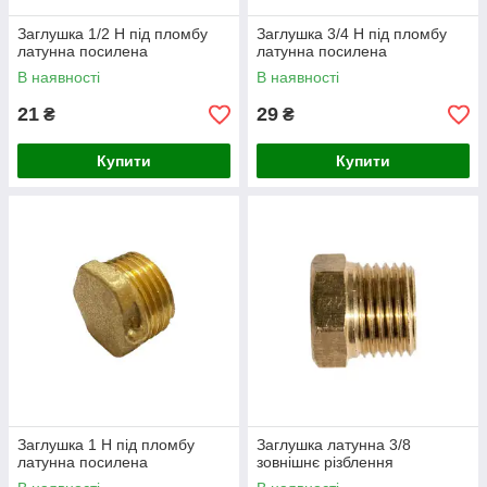
Посилені конструкції та наявність моделей з
прокладками забезпечують повну відсутність
Заглушка 1/2 Н під пломбу
Заглушка 3/4 Н під пломбу
латунна посилена
латунна посилена
протікань.
В наявності
В наявності
21
29
₴
₴
Універсальність:
Купити
Купити
Широкий діапазон діаметрів дозволяє
підібрати заглушку для будь-якого типу
побутового чи промислового обладнання.
Зручність монтажу:
Стандартні різьбові стандарти дозволяють
легко встановлювати та демонтувати
елементи за допомогою звичайного
сантехнічного інструменту.
Заглушка 1 Н під пломбу
Заглушка латунна 3/8
латунна посилена
зовнішнє різблення