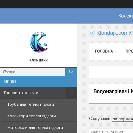
Колект
Klondajk.com@
ГОЛОВНА
ПРО
Клондайк
Водонагрівачі 
Товари та послуги
Труба для теплої підлоги
Колектори теплої підлоги
Матеріали для теплої підлоги
D100-15F6(W)