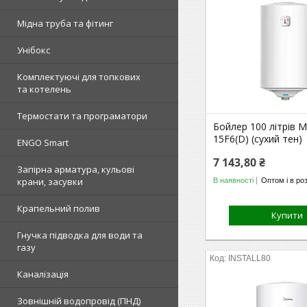
Мідна труба та фітинг
Унібокс
Комплектуючі для топкових
та котелень
Термостати та програматори
Бойлер 100 літрів M
15F6(D) (сухий тен)
ENGO Smart
7 143,80 ₴
Запірна арматура, кульові
крани, засувки
В наявності
Оптом і в ро
Крапельний полив
Купити
Гнучка підводка для води та
газу
INSTALL80
Каналізація
Зовнішній водопровід (ПНД)