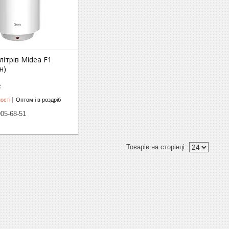
літрів Midea F1
н)
₴
ості
Оптом і в роздріб
905-68-51