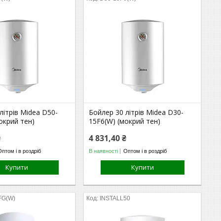
літрів Midea D50-
Бойлер 30 літрів Midea D30-
окрий тен)
15F6(W) (мокрий тен)
₴
4 831,40 ₴
Оптом і в роздріб
В наявності
Оптом і в роздріб
Купити
Купити
FG(W)
INSTALL50