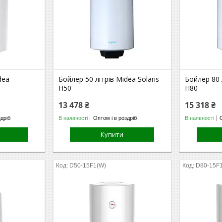
dea
Бойлер 50 літрів Midea Solaris
Бойлер 80 л
H50
H80
13 478 ₴
15 318 ₴
здріб
В наявності
Оптом і в роздріб
В наявності
Купити
D50-15F1(W)
D80-15F