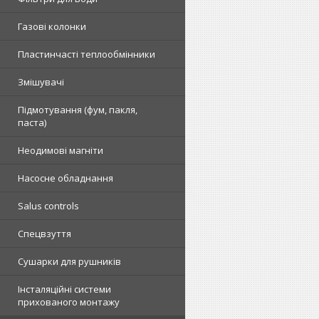
Газові колонки
Пластинчасті теплообмінники
Змішувачі
Підмотування (фум, пакля,
паста)
Неодимові магніти
Насосне обладнання
Salus controls
Спецвзуття
Сушарки для рушників
Інсталяційні системи
прихованого монтажу