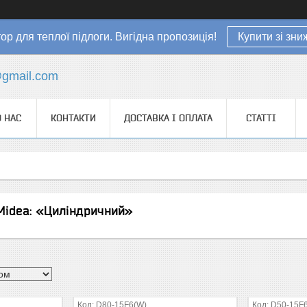
ор для теплої підлоги. Вигідна пропозиція!
Купити зі зн
gmail.com
 НАС
КОНТАКТИ
ДОСТАВКА І ОПЛАТА
СТАТТІ
Mideа: «Циліндричний»
D80-15F6(W)
D50-15F