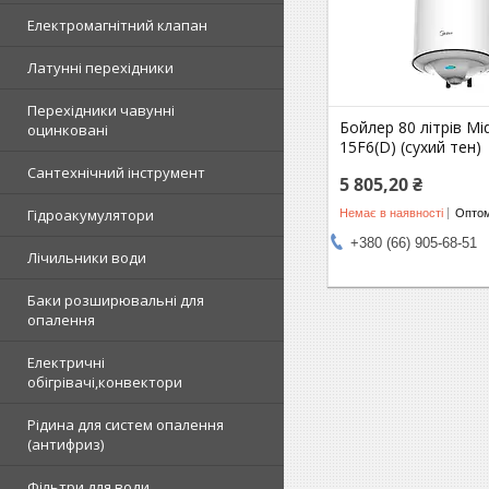
Електромагнітний клапан
Латунні перехідники
Перехідники чавунні
Бойлер 80 літрів Mi
оцинковані
15F6(D) (сухий тен)
Сантехнічний інструмент
5 805,20 ₴
Гідроакумулятори
Немає в наявності
Оптом
+380 (66) 905-68-51
Лічильники води
Баки розширювальні для
опалення
Електричні
обігрівачі,конвектори
Рідина для систем опалення
(антифриз)
Фільтри для води