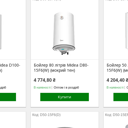
idea D100-
Бойлер 80 літрів Midea D80-
Бойлер 50 
н)
15F6(W) (мокрий тен)
15F6(W) (м
4 774,80 ₴
4 204,40 
здріб
В наявності
Оптом і в роздріб
В наявності
Купити
D50-15F6(D)
D50-15E