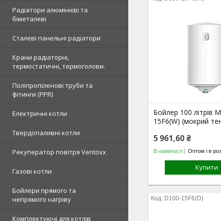
Радіатори алюмінієві та
біметалеві
Сталеві панельні радіатори
Крани радіаторні,
термостатичні, термоголови.
Поліпропіленові труби та
фітинги (PPR)
Бойлер 100 літрів M
Електричні котли
15F6(W) (мокрий те
Твердопаливні котли
5 961,60 ₴
Рекуператор повітря Ventoxx
В наявності
Оптом і в ро
Купити
Газові котли
Бойлери прямого та
непрямого нагріву
D100-15F6(D)
Комплектуючі для котлів