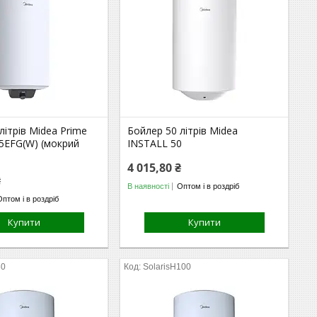
літрів Midea Prime
Бойлер 50 літрів Midea
15EFG(W) (мокрий
INSTALL 50
4 015,80 ₴
₴
В наявності
Оптом і в роздріб
Оптом і в роздріб
Купити
Купити
80
SolarisH100