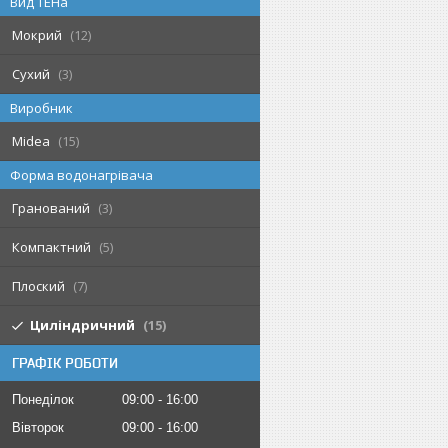
Вид ТЕНа
Мокрий
12
Сухий
3
Виробник
Midea
15
Форма водонагрівача
Гранований
3
Компактний
5
Плоский
7
Циліндричний
15
ГРАФІК РОБОТИ
Понеділок
09:00
16:00
Вівторок
09:00
16:00