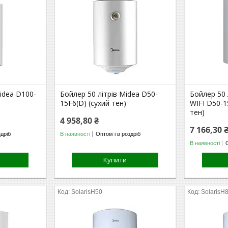
idea D100-
Бойлер 50 літрів Midea D50-
Бойлер 50 
15F6(D) (сухий тен)
WIFI D50-
тен)
4 958,80 ₴
7 166,30 
здріб
В наявності
Оптом і в роздріб
В наявності
Купити
SolarisH50
SolarisH