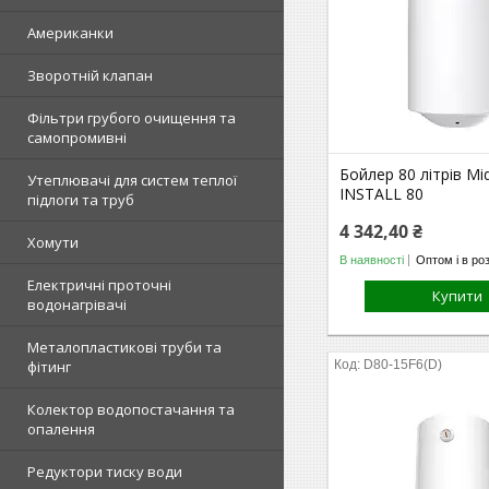
Американки
Зворотній клапан
Фільтри грубого очищення та
самопромивні
Бойлер 80 літрів Mi
Утеплювачі для систем теплої
INSTALL 80
підлоги та труб
4 342,40 ₴
Хомути
В наявності
Оптом і в ро
Електричні проточні
Купити
водонагрівачі
Металопластикові труби та
фітинг
D80-15F6(D)
Колектор водопостачання та
опалення
Редуктори тиску води