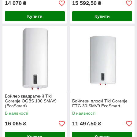
14 070
15 592,50
₴
₴
Купити
Купити
Бойлер квадратний Tiki
Gorenje OGBS 100 SM/V9
Бойлери плоскі Tiki Gorenje
(EcoSmart)
FTG 30 SMV9 EcoSmart
В наявності
В наявності
16 065
11 497,50
₴
₴
Купити
Купити