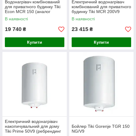
Водонагрівач комбінований
Електричний водонагрівач
для приватного будинку Tiki
комбінований для приватного
Econ MCR 150 (аналог
будинку Tiki MCR 200V9
Gorenje GBK 150 ORRN)
(аналог Gorenje GBK 200
В наявності
В наявності
ORRN)
19 740
23 415
₴
₴
Купити
Купити
Електричний водонагрівач
накопичувальний для дому
Бойлер Tiki Gorenje TGR 150
Tiki Prime 50V9 (ребрендинг
NG/V9