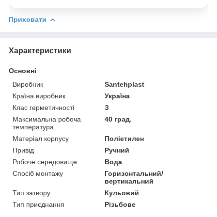
Приховати
Характеристики
Основні
Виробник
Santehplast
Країна виробник
Україна
Клас герметичності
З
Максимальна робоча
40 град.
температура
Матеріал корпусу
Поліетилен
Привід
Ручний
Робоче середовище
Вода
Спосіб монтажу
Горизонтальний/
вертикальний
Тип затвору
Кульовий
Тип приєднання
Різьбове