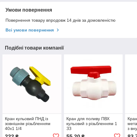
Умови повернення
Повернення товару впродовж 14 днів за домовленістю
Всі умови повернення
Подібні товари компанії
Кран кульовий ПНД із
Кран для поливу ПВХ
Кран
зовнішнім різьбленням
кульовий з різьбленням 1
мета
40х1 1/4
ЗЗ
з вн
16х1
222
55,20
83,
₴
₴