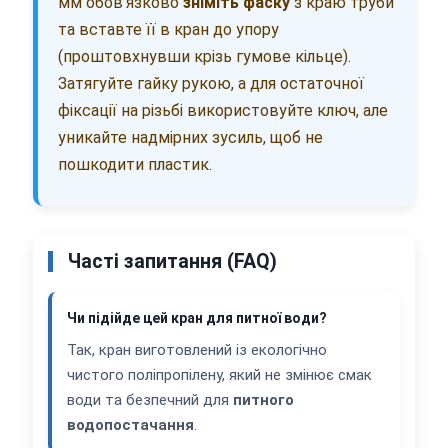
мм обов'язково
зніміть фаску
з краю труби
та вставте її в кран до упору
(проштовхнувши крізь гумове кільце).
Затягуйте гайку рукою, а для остаточної
фіксації на різьбі використовуйте ключ, але
уникайте надмірних зусиль, щоб не
пошкодити пластик.
Часті запитання (FAQ)
Чи підійде цей кран для питної води?
Так, кран виготовлений із екологічно
чистого поліпропілену, який не змінює смак
води та безпечний для
питного
водопостачання
.