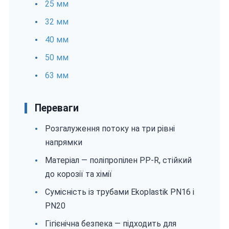
25 мм
32 мм
40 мм
50 мм
63 мм
Переваги
Розгалуження потоку на три рівні
напрямки
Матеріал — поліпропілен PP-R, стійкий
до корозії та хімії
Сумісність із трубами Ekoplastik PN16 і
PN20
Гігієнічна безпека — підходить для