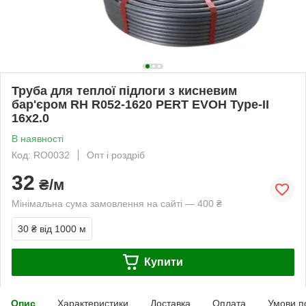
Труба для теплої підлоги з кисневим
бар'єром RH R052-1620 PERT EVOH Type-II
16x2.0
В наявності
Код: RO0032
Опт і роздріб
32
₴/м
Мінімальна сума замовлення на сайті — 400 ₴
30 ₴
від 1000 м
Купити
Опис
Характеристики
Доставка
Оплата
Умови п