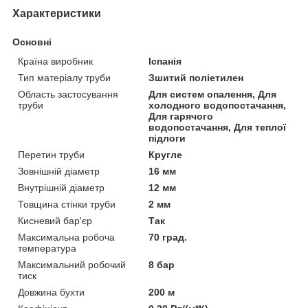
Характеристики
Основні
Країна виробник
Іспанія
Тип матеріалу труби
Зшитий поліетилен
Область застосування
Для систем опалення, Для
труби
холодного водопостачання,
Для гарячого
водопостачання, Для теплої
підлоги
Перетин труби
Кругле
Зовнішній діаметр
16 мм
Внутрішній діаметр
12 мм
Товщина стінки труби
2 мм
Кисневий бар'єр
Так
Максимальна робоча
70 град.
температура
Максимальний робочий
8 бар
тиск
Довжина бухти
200 м