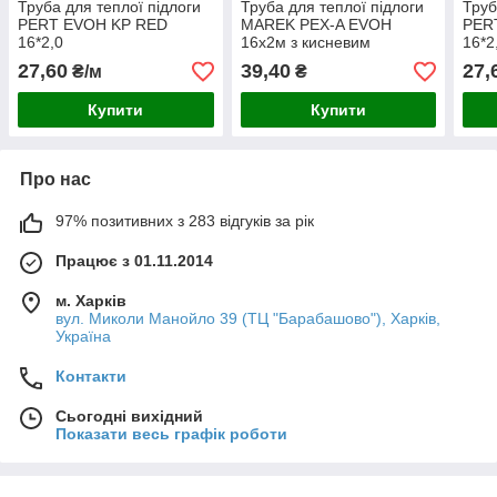
Труба для теплої підлоги
Труба для теплої підлоги
Труб
PERT EVOH KP RED
MAREK PEX-A EVOH
PER
16*2,0
16x2м з кисневим
16*2
бар'єром
27,60
39,40
27,
₴/м
₴
Купити
Купити
Про нас
97% позитивних з 283 відгуків за рік
Працює з 01.11.2014
м. Харків
вул. Миколи Манойло 39 (ТЦ "Барабашово"), Харків,
Україна
Контакти
Сьогодні вихідний
Показати весь графік роботи