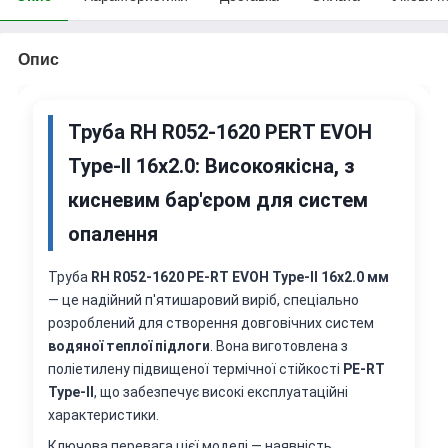
Опис
Труба RH R052-1620 PERT EVOH
Type-II 16x2.0: Високоякісна, з
кисневим бар'єром для систем
опалення
Труба
RH R052-1620 PE-RT EVOH Type-II 16x2.0 мм
— це надійний п'ятишаровий виріб, спеціально
розроблений для створення довговічних систем
водяної теплої підлоги
. Вона виготовлена з
поліетилену підвищеної термічної стійкості
PE-RT
Type-II
, що забезпечує високі експлуатаційні
характеристики.
Ключова перевага цієї моделі — наявність