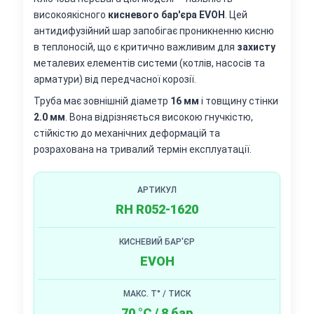
високоякісного
кисневого бар'єра EVOH
. Цей
антидифузійний шар запобігає проникненню кисню
в теплоносій, що є критично важливим для
захисту
металевих елементів системи (котлів, насосів та
арматури) від передчасної корозії.
Труба має зовнішній діаметр
16 мм
і товщину стінки
2.0 мм
. Вона відрізняється високою гнучкістю,
стійкістю до механічних деформацій та
розрахована на тривалий термін експлуатації.
АРТИКУЛ
RH R052-1620
КИСНЕВИЙ БАР'ЄР
EVOH
МАКС. T° / ТИСК
70 °C / 8 бар