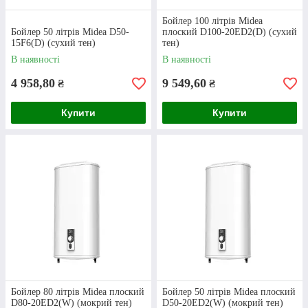
Цінова політика
Бойлер 100 літрів Midea
Бойлер 50 літрів Midea D50-
плоский D100-20ED2(D) (сухий
Усі водонагрівачі, котли, радіатори та інші
15F6(D) (сухий тен)
тен)
товари ми закуповуємо безпосередньо у
В наявності
В наявності
виробників, а не через посередників. Завдяки
4 958,80
9 549,60
цьому ми продаємо їх відчутно дешевше, ніж
₴
₴
конкуренти.
Купити
Купити
Бойлер з мокрим ТЕНом. Обʼєм — 30 л.
Потужність — 1500 Вт. Гарантія — 72 місяці.
Бiльше про компанiю
Водонагрівачі Midea: хіти продажу
Бойлер 80 літрів Midea плоский
Бойлер 50 літрів Midea плоский
D80-20ED2(W) (мокрий тен)
D50-20ED2(W) (мокрий тен)