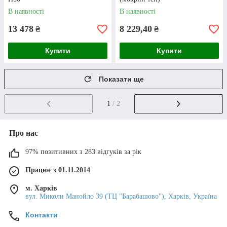
Ви можете внести кошти за проточний
В наявності
В наявності
водонагрівач на рахунок або розрахуватися на
13 478
8 229,40
₴
₴
пошті. У другому випадку потрібна
мінімально передоплата.
Купити
Купити
Показати ще
1
/ 2
Про нас
Доставка
97% позитивних з 283 відгуків за рік
Відправляємо
водонагрівачі ARTI
та іншу
Працює з 01.11.2014
сантехніку компаніями Delivery, УкрПошта та
Нова пошта. Для мешканців Харкова доступна
м. Харків
вул. Миколи Манойло 39 (ТЦ "Барабашово"), Харків, Україна
опція самовивезення.
Контакти