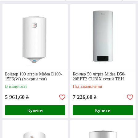
Midea?
Ласкаво просимо в інтернет-
магазин «Клондайк»!
Уже понад 15 років наша компанія займається
продажем різноманітної сантехнічної продукції. У
нас ви можете придбати не лише водонагрівачі,
але й різноманітні деталі: фітинги, клапани,
засувки та багато іншого!
Бойлер 100 літрів Midea D100-
Бойлер 50 літрів Midea D50-
15F6(W) (мокрий тен)
20EFT2 CUBIX сухий ТЕН
В наявності
Під замовлення
Приступити до вибору
5 961,60
7 226,60
₴
₴
Купити
Купити
Переваги інтернет-магазину «Клондайк»