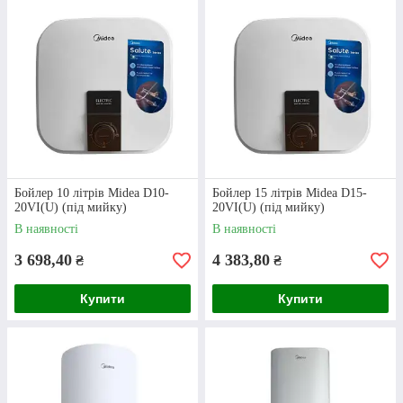
Плоский вертикальний бойлер. Обʼєм — 80
л. Металевий корпус із антикорозійним
Бойлер 10 літрів Midea D10-
Бойлер 15 літрів Midea D15-
захистом.
20VI(U) (під мийку)
20VI(U) (під мийку)
В наявності
В наявності
3 698,40
4 383,80
₴
₴
Купити
Купити
Бойлер під мийку Midea (10 л)