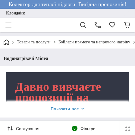
Колектор для теплої підлоги. Вигідна пропозиція!
Клондайк
Товари та послуги
Бойлери прямого та непрямого нагріву
Водонагрівачі Mideа
Давно вивчаєте
пропозиції на
ринку, однак досі
Показати все
не знаєте, де
придбати бойлер
Сортування
0
Фільтри