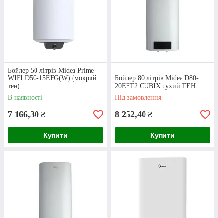
Бойлер 50 літрів Midea Prime
WIFI D50-15EFG(W) (мокрий
Бойлер 80 літрів Midea D80-
тен)
20EFT2 CUBIX сухий ТЕН
В наявності
Під замовлення
7 166,30
8 252,40
₴
₴
Купити
Купити
Плоский бойлер Midea (80 л)
Контактна iнформацiя