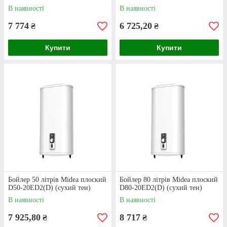
В наявності
В наявності
7 774
6 725,20
₴
₴
Купити
Купити
Водонагрівач з мокрим ТЕНом. Обʼєм — 80
л. Потужність — 1,5 кВт. Гарантія — 6 років.
Бойлер Midea з мокрим ТЕНом (30
Бойлер 50 літрів Midea плоский
Бойлер 80 літрів Midea плоский
D50-20ED2(D) (сухий тен)
D80-20ED2(D) (сухий тен)
л)
В наявності
В наявності
7 925,80
8 717
₴
₴