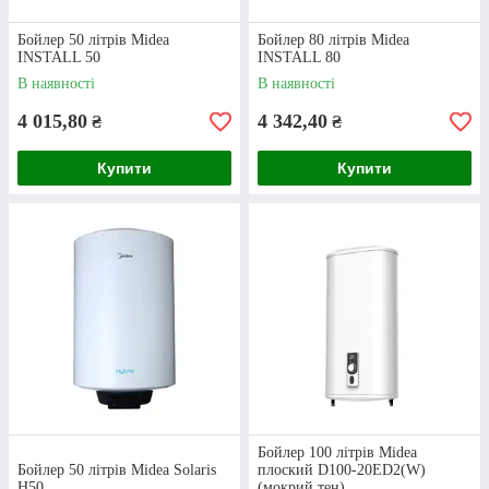
Бойлер 50 літрів Midea
Бойлер 80 літрів Midea
INSTALL 50
INSTALL 80
В наявності
В наявності
4 015,80
4 342,40
₴
₴
Пiдтвердження
Купити
Купити
Спеціаліст нашого інтернет-магазину
зв’яжеться з вами для підтвердження покупки
та перевірки даних для її відправки.
Бойлер 100 літрів Midea
Оплата
Бойлер 50 літрів Midea Solaris
плоский D100-20ED2(W)
H50
(мокрий тен)