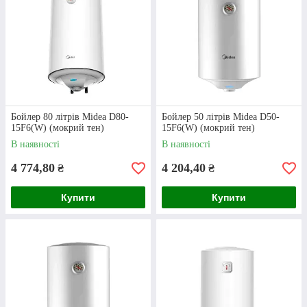
Багаторічний досвід
Наша компанія працює на ринку сантехнічних
товарів з 2006 року. Ми маємо величезний
досвід у цій сфері та чудово знаємося на
Бойлер 80 літрів Midea D80-
Бойлер 50 літрів Midea D50-
товарах, що представлені у нашому
15F6(W) (мокрий тен)
15F6(W) (мокрий тен)
асортименті.
В наявності
В наявності
4 774,80
4 204,40
₴
₴
Купити
Купити
Гарантія якості
Ми пропонуємо виключно якісну та
сертифіковану продукцію, які підлягає
ремонту чи обміну у випадку настання