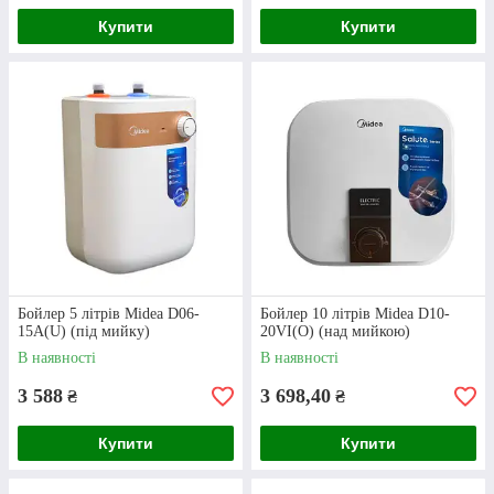
Купити
Купити
Компактний бойлер для монтажу під мийку.
Обʼєм — 10 л. Сталевий корпус із захистом
від корозії.
Бойлер 5 літрів Midea D06-
Бойлер 10 літрів Midea D10-
15A(U) (під мийку)
20VI(O) (над мийкою)
В наявності
В наявності
3 588
3 698,40
Водонагрівач Midea (80 л)
₴
₴
Купити
Купити