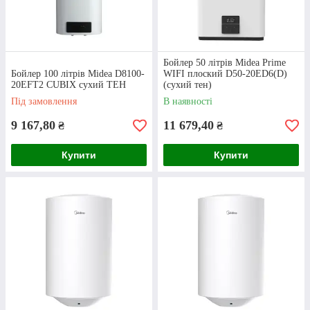
Як оформити придбання водонагрівачів?
Бойлер 50 літрів Midea Prime
Бойлер 100 літрів Midea D8100-
WIFI плоский D50-20ED6(D)
20EFT2 CUBIX сухий ТЕН
(сухий тен)
Під замовлення
В наявності
9 167,80
11 679,40
₴
₴
Купити
Купити
Оформлення
Щоб купити бойлер, додайте будь-який
варіант з нашого каталогу в кошик та вкажіть
у формі ваш номер або зв’яжіться з нами
телефоном.