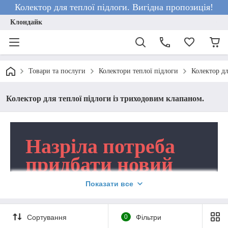
Колектор для теплої підлоги. Вигідна пропозиція!
Клондайк
Товари та послуги
Колектори теплої підлоги
Колектор дл
Колектор для теплої підлоги із триходовим клапаном.
Назріла потреба
придбати новий
колектор для
Показати все
теплої підлоги із
триходовим
Сортування
0
Фільтри