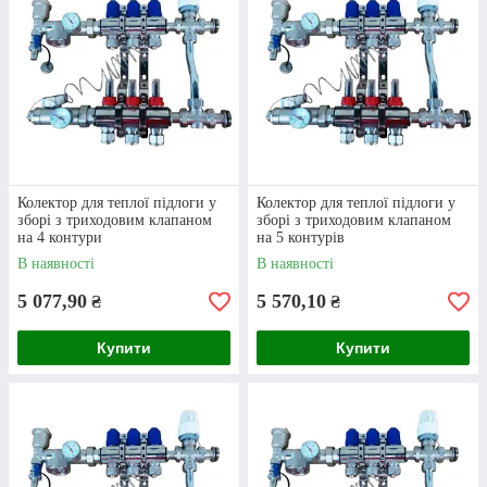
З яких матеріалів може бути виготовлений
колектор для теплої підлоги із триходовим
клапаном?
01
Колектор для теплої підлоги у
Колектор для теплої підлоги у
зборі з триходовим клапаном
зборі з триходовим клапаном
на 4 контури
на 5 контурів
Неіржавна сталь
В наявності
В наявності
Це найбільш практичний та довговічний
5 077,90
5 570,10
₴
₴
матеріал, однак і на подібний колектор для теплої
підлоги в зборі ціна значно вища.
Купити
Купити
02
Латунь