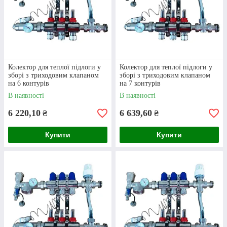
Вартість пристроїв, що виготовлені з цього
матеріалу, є нижчою. За умови, що використана
якісна латунь, колектор прослужить не один рік.
03
Колектор для теплої підлоги у
Колектор для теплої підлоги у
зборі з триходовим клапаном
зборі з триходовим клапаном
на 6 контурів
на 7 контурів
Поліпропілен
В наявності
В наявності
Якщо ви шукаєте бюджетний варіант для роботи
6 220,10
6 639,60
₴
₴
з невисокими температурами, поліпропіленовий
колектор - те, що вам потрібно.
Купити
Купити
Чому клієнти обирають компанію
“Клондайк”?