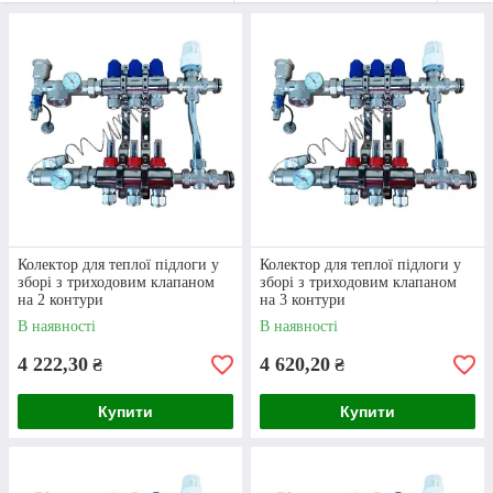
клапаном через
несправність
попереднього?
Знайти потрібну модель пристрою
можна на сайті компанії
“Клондайк”.
З 2006 року наша команда займається продажем
Колектор для теплої підлоги у
Колектор для теплої підлоги у
усіх необхідних для організації водопостачання та
зборі з триходовим клапаном
зборі з триходовим клапаном
водовідведення товарів. Ми пропонуємо
на 2 контури
на 3 контури
виключно якісну продукцію, яка підлягає
В наявності
В наявності
гарантійному обслуговуванню.
4 222,30
4 620,20
₴
₴
Приступити до вибору
Купити
Купити