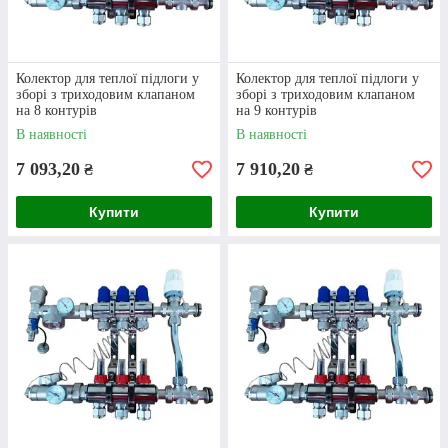
Великий вибір
Колектор для теплої підлоги у
Колектор для теплої підлоги у
зборі з триходовим клапаном
зборі з триходовим клапаном
На нашому сайті представлені тисячі
на 8 контурів
на 9 контурів
різноманітних товарів. Це не лише колектори
В наявності
В наявності
різних конфігурацій, але й розхідні
матеріали
для теплої підлоги
від українських та
7 093,20
7 910,20
₴
₴
закордонних брендів.
Купити
Купити
Наявність товарів
Хочете купити колектор для теплої підлоги із
триходовим клапаном та отримати його
якомога скоріше? Завдяки наявності усіх
товарів на складі відправка замовлень
здійснюється максимально швидко.