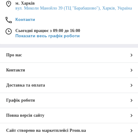
м. Харків
вул. Миколи Манойло 39 (ТЦ "Барабашово"), Харків, Україна
Які функції виконує колектор з
триходовим клапаном в системі
Контакти
теплої підлоги?
Оформлення
Сьогодні працює з 09:00 до 16:00
Які компоненти зазвичай входять до
Показати весь графік роботи
складу комплекту колектора для
Купити колектор для теплої підлоги із
теплої підлоги з триходовим
триходовим клапаном можна одним з трьох
клапаном?
способів: телефоном, на сайті або через
Про нас
електронну пошту.
Як вибрати підходящий колектор з
триходовим клапаном для мого
Контакти
проекту теплої підлоги?
Доставка та оплата
Графік роботи
Повна версія сайту
Консультація
Сайт створено на маркетплейсі
Prom.ua