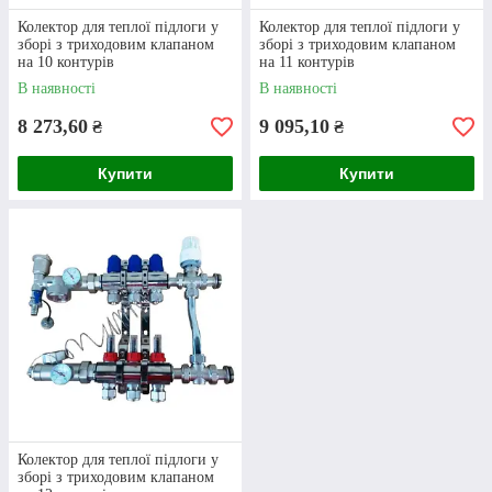
Колектор для теплої підлоги у
Колектор для теплої підлоги у
зборі з триходовим клапаном
зборі з триходовим клапаном
на 10 контурів
на 11 контурів
В наявності
В наявності
8 273,60
9 095,10
₴
₴
Висока якість
Купити
Купити
Усі товари з нашого каталогу, серед яких і
колектор теплої підлоги без змішувальної
групи
, є оригінальними. На них у випадку
виявлення браку в ході експлуатації
розповсюджується гарантія.
Компетентність
менеджерів
Колектор для теплої підлоги у
зборі з триходовим клапаном