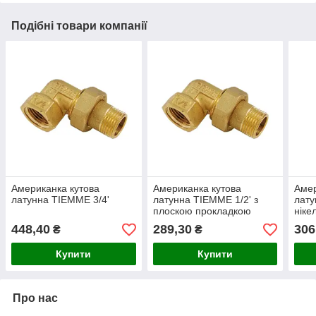
Подібні товари компанії
Американка кутова
Американка кутова
Амер
латунна TIEMME 3/4'
латунна TIEMME 1/2' з
лату
плоскою прокладкою
ніке
448,40
289,30
306
₴
₴
Купити
Купити
Про нас