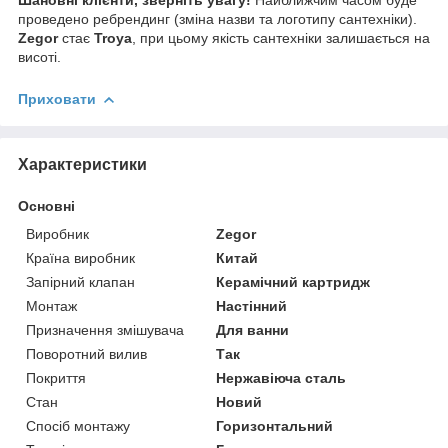
проведено ребрендинг (зміна назви та логотипу сантехніки).
Zegor
стає
Troya
, при цьому якість сантехніки залишається на
висоті.
Приховати
Характеристики
Основні
Виробник
Zegor
Країна виробник
Китай
Запірний клапан
Керамічний картридж
Монтаж
Настінний
Призначення змішувача
Для ванни
Поворотний вилив
Так
Покриття
Нержавіюча сталь
Стан
Новий
Спосіб монтажу
Горизонтальний