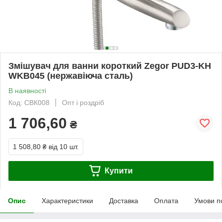
Змішувач для ванни короткий Zegor PUD3-KH
WKB045 (нержавіюча сталь)
В наявності
Код: СВК008
Опт і роздріб
1 706,60
₴
1 508,80 ₴
від 10 шт.
Купити
Опис
Характеристики
Доставка
Оплата
Умови п