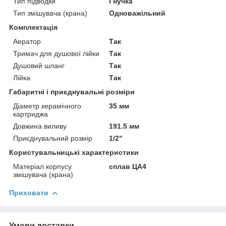
Тип підводки
Гнучка
Тип змішувача (крана)
Одноважільний
Комплектація
Аератор
Так
Тримач для душової лійки
Так
Душовий шланг
Так
Лійка
Так
Габаритні і приєднувальні розміри
Діаметр керамічного
35 мм
картриджа
Довжина виливу
191.5 мм
Приєднувальний розмір
1/2"
Користувальницькі характеристики
Матеріал корпусу
сплав ЦА4
змішувача (крана)
Приховати
Умови доставки