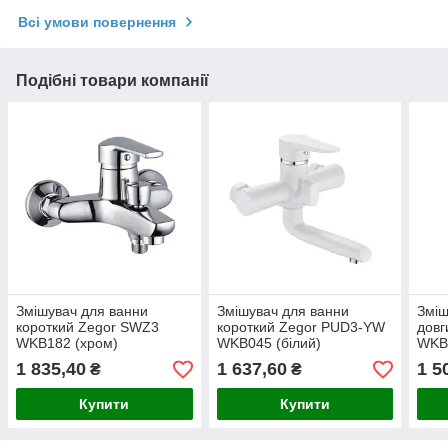
Всі умови повернення
Подібні товари компанії
Змішувач для ванни
Змішувач для ванни
Зміш
короткий Zegor SWZ3
короткий Zegor PUD3-YW
довг
WKB182 (хром)
WKB045 (білий)
WKB
1 835,40
1 637,60
1 5
₴
₴
Купити
Купити