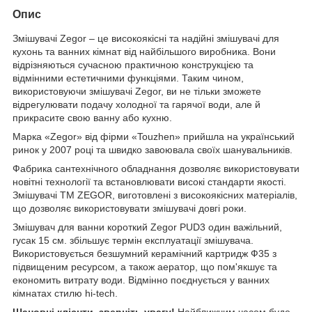
Опис
Змішувачі Zegor – це високоякісні та надійні змішувачі для
кухонь та ванних кімнат від найбільшого виробника. Вони
відрізняються сучасною практичною конструкцією та
відмінними естетичними функціями. Таким чином,
використовуючи змішувачі Zegor, ви не тільки зможете
відрегулювати подачу холодної та гарячої води, але й
прикрасите свою ванну або кухню.
Марка «Zegor» від фірми «Touzhen» прийшла на український
ринок у 2007 році та швидко завоювала своїх шанувальників.
Фабрика сантехнічного обладнання дозволяє використовувати
новітні технології та встановлювати високі стандарти якості.
Змішувачі ТМ ZEGOR, виготовлені з високоякісних матеріалів,
що дозволяє використовувати змішувачі довгі роки.
Змішувач для ванни короткий Zegor PUD3 один важільний,
гусак 15 см. збільшує термін експлуатації змішувача.
Використовується безшумний керамічний картридж Ф35 з
підвищеним ресурсом, а також аератор, що пом'якшує та
економить витрату води. Відмінно поєднується у ванних
кімнатах стилю hi-tech.
Шановні клієнти, зверніть увагу!
Найближчим часом буде