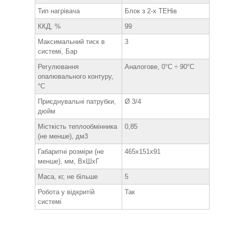
Тип нагрівача
Блок з 2-х ТЕНів
ККД, %
99
Максимальний тиск в
3
системі, Бар
Регулювання
Аналогове, 0°C ÷ 90°C
опалювального контуру,
°C
Приєднувальні патрубки,
Ø 3/4
дюйм
Місткість теплообмінника
0,85
(не менше), дм3
Габаритні розміри (не
465x151x91
менше), мм, ВхШхГ
Маса, кг, не більше
5
Робота у відкритій
Так
системі