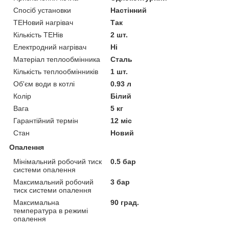
Спосіб установки
Настінний
ТЕНовий нагрівач
Так
Кількість ТЕНів
2 шт.
Електродний нагрівач
Ні
Матеріал теплообмінника
Сталь
Кількість теплообмінників
1 шт.
Об'єм води в котлі
0.93 л
Колір
Білий
Вага
5 кг
Гарантійний термін
12 міс
Стан
Новий
Опалення
Мінімальний робочий тиск
0.5 бар
системи опалення
Максимальний робочий
3 бар
тиск системи опалення
Максимальна
90 град.
температура в режимі
опалення