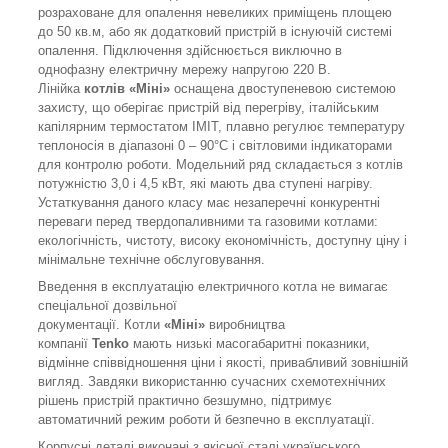
розраховане для опалення невеликих приміщень площею
до 50 кв.м, або як додатковий пристрій в існуючій системі
опалення. Підключення здійснюється виключно в
однофазну електричну мережу напругою 220 В.
Лінійка
котлів «Міні»
оснащена двоступеневою системою
захисту, що оберігає пристрій від перегріву, італійським
капілярним термостатом IMIT, плавно регулює температуру
теплоносія в діапазоні 0 – 90°C і світловими індикаторами
для контролю роботи. Модельний ряд складається з котлів
потужністю 3,0 і 4,5 кВт, які мають два ступені нагріву.
Устаткування даного класу має незаперечні конкурентні
переваги перед твердопаливними та газовими котлами:
екологічність, чистоту, високу економічність, доступну ціну і
мінімальне технічне обслуговування.
Введення в експлуатацію електричного котла не вимагає
спеціальної дозвільної
документації. Котли
«Міні»
виробництва
компанії
Tenko
мають низькі масогабаритні показники,
відмінне співвідношення ціни і якості, привабливий зовнішній
вигляд. Завдяки використанню сучасних схемотехнічних
рішень пристрій практично безшумно, підтримує
автоматичний режим роботи й безпечно в експлуатації.
Корпусні деталі виконані з якісної сталі українського