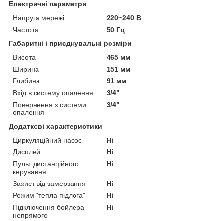
Електричні параметри
Напруга мережі
220~240 В
Частота
50 Гц
Габаритні і приєднувальні розміри
Висота
465 мм
Ширина
151 мм
Глибина
91 мм
Вхід в систему опалення
3/4"
Повернення з системи
3/4"
опалення
Додаткові характеристики
Циркуляційний насос
Ні
Дисплей
Ні
Пульт дистанційного
Ні
керування
Захист від замерзання
Ні
Режим "тепла підлога"
Ні
Підключення бойлера
Ні
непрямого