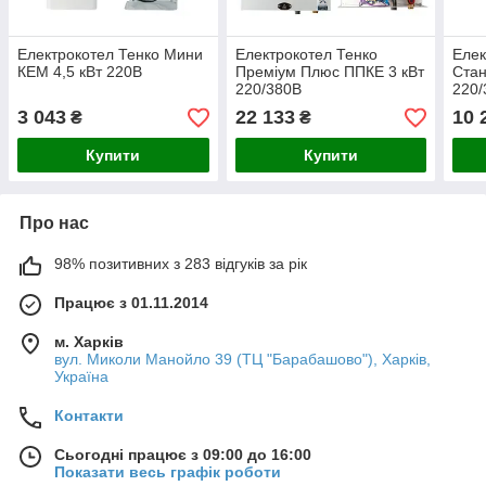
Електрокотел Тенко Мини
Електрокотел Тенко
Елек
КЕМ 4,5 кВт 220В
Преміум Плюс ППКЕ 3 кВт
Стан
220/380В
220/
3 043
22 133
10 
₴
₴
Купити
Купити
Про нас
98% позитивних з 283 відгуків за рік
Працює з 01.11.2014
м. Харків
вул. Миколи Манойло 39 (ТЦ "Барабашово"), Харків,
Україна
Контакти
Сьогодні працює з 09:00 до 16:00
Показати весь графік роботи