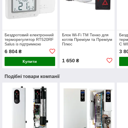
Бездротовий електронний
Блок Wi-Fi ТМ Тенко для
Безд
терморегулятор RT520RF
котлів Преміум та Преміум
тер
Salus із підтримкою
Плюс
C WI
OpenTherm
Чор
6 804
3 8
₴
1 650
₴
Купити
Подібні товари компанії