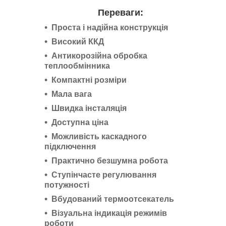
Переваги:
Проста і надійна конструкція
Високий ККД
Антикорозійна обробка
теплообмінника
Компактні розміри
Мала вага
Швидка інсталяція
Доступна ціна
Можливість каскадного
підключення
Практично безшумна робота
Ступінчасте регулювання
потужності
Вбудований термоотсекатель
Візуальна індикація режимів
роботи