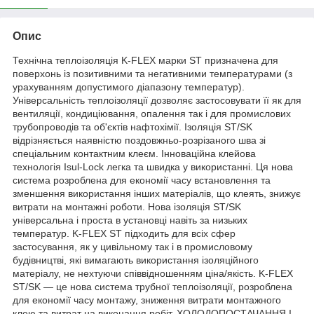
Опис
Технічна теплоізоляція K-FLEX марки ST призначена для
поверхонь із позитивними та негативними температурами (з
урахуванням допустимого діапазону температур).
Універсальність теплоізоляції дозволяє застосовувати її як для
вентиляції, кондиціювання, опалення так і для промислових
трубопроводів та об'єктів нафтохімії. Ізоляція ST/SK
відрізняється наявністю поздовжньо-розрізаного шва зі
спеціальним контактним клеєм. Інноваційна клейова
технологія Isul-Lock легка та швидка у використанні. Ця нова
система розроблена для економії часу встановлення та
зменшення використання інших матеріалів, що клеять, знижує
витрати на монтажні роботи. Нова ізоляція ST/SK
універсальна і проста в установці навіть за низьких
температур. K-FLEX ST підходить для всіх сфер
застосування, як у цивільному так і в промисловому
будівництві, які вимагають використання ізоляційного
матеріалу, не нехтуючи співвідношенням ціна/якість. K-FLEX
ST/SK — це нова система трубної теплоізоляції, розроблена
для економії часу монтажу, зниження витрати монтажного
клею та витрат на виконання робіт. ХОЛОДОПОСТАЧАННЯ І