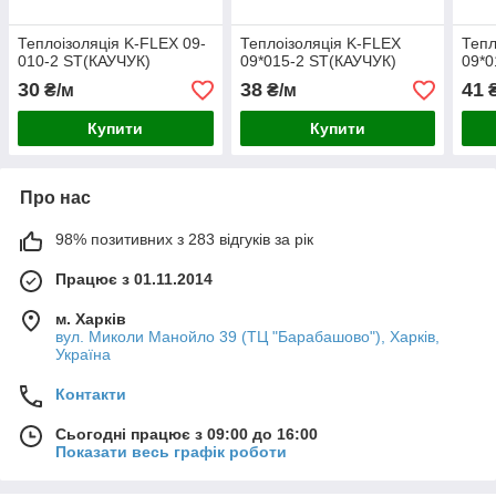
Теплоізоляція K-FLEX 09-
Теплоізоляція K-FLEX
Тепл
010-2 ST(КАУЧУК)
09*015-2 ST(КАУЧУК)
09*0
30
38
41
₴/м
₴/м
₴
Купити
Купити
Про нас
98% позитивних з 283 відгуків за рік
Працює з 01.11.2014
м. Харків
вул. Миколи Манойло 39 (ТЦ "Барабашово"), Харків,
Україна
Контакти
Сьогодні працює з 09:00 до 16:00
Показати весь графік роботи