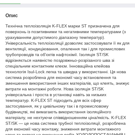
Опис
Технічна теплоізоляція K-FLEX марки ST призначена для
поверхонь із позитивними та негативними температурами (з
урахуванням допустимого діапазону температур).
Універсальність теплоізоляції дозволяє застосовувати її як для
вентиляції, кондиціювання, опалення так і для промислових
трубопроводів та об'єктів нафтохімії. Ізоляція ST/SK
відрізняється наявністю поздовжньо-розрізаного шва зі
спеціальним контактним клеєм. Інноваційна клейова
технологія Isul-Lock легка та швидка у використанні. Ця нова
система розроблена для економії часу встановлення та
зменшення використання інших матеріалів, що клеять, знижує
витрати на монтажні роботи. Нова ізоляція ST/SK
універсальна і проста в установці навіть за низьких
температур. K-FLEX ST підходить для всіх сфер
застосування, як у цивільному так і в промисловому
будівництві, які вимагають використання ізоляційного
матеріалу, не нехтуючи співвідношенням ціна/якість. K-FLEX
ST/SK — це нова система трубної теплоізоляції, розроблена
для економії часу монтажу, зниження витрати монтажного
клею та витрат на виконання робіт. ХОЛОДОПОСТАЧАННЯ І