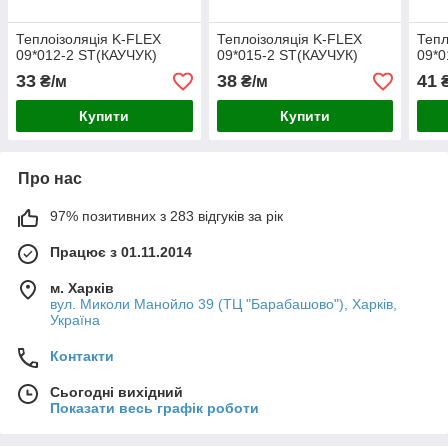
Теплоізоляція K-FLEX
Теплоізоляція K-FLEX
Тепл
09*012-2 ST(КАУЧУК)
09*015-2 ST(КАУЧУК)
09*0
33
38
41
₴/м
₴/м
₴
Купити
Купити
Про нас
97% позитивних з 283 відгуків за рік
Працює з 01.11.2014
м. Харків
вул. Миколи Манойло 39 (ТЦ "Барабашово"), Харків,
Україна
Контакти
Сьогодні вихідний
Показати весь графік роботи