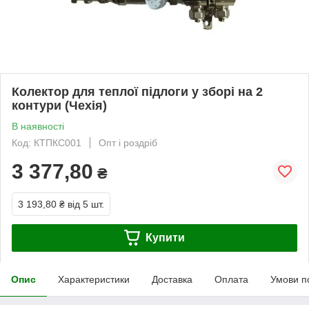
Колектор для теплої підлоги у зборі на 2
контури (Чехія)
В наявності
Код: КТПКС001
Опт і роздріб
3 377,80
₴
3 193,80 ₴
від 5 шт.
Купити
Опис
Характеристики
Доставка
Оплата
Умови п