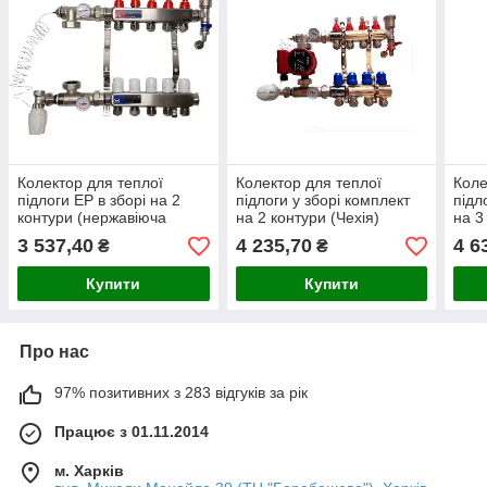
Колектор для теплої
Колектор для теплої
Коле
підлоги EP в зборі на 2
підлоги у зборі комплект
підл
контури (нержавіюча
на 2 контури (Чехія)
на 3
сталь)
3 537,40
4 235,70
4 6
₴
₴
Купити
Купити
Про нас
97% позитивних з 283 відгуків за рік
Працює з 01.11.2014
м. Харків