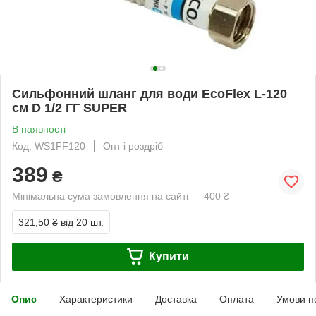
Cильфонний шланг для води EcoFlex L-120
см D 1/2 ГГ SUPER
В наявності
Код: WS1FF120
Опт і роздріб
389
₴
Мінімальна сума замовлення на сайті — 400 ₴
321,50 ₴
від 20 шт.
Купити
Опис
Характеристики
Доставка
Оплата
Умови п