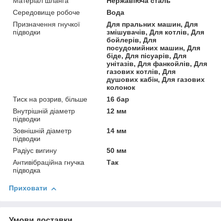
Матеріал шланга
Нержавіюча сталь
Середовище робоче
Вода
Призначення гнучкої
Для пральних машин, Для
підводки
змішувачів, Для котлів, Для
бойлерів, Для
посудомийних машин, Для
біде, Для пісуарів, Для
унітазів, Для фанкойлів, Для
газових котлів, Для
душових кабін, Для газових
колонок
Тиск на розрив, більше
16 бар
Внутрішній діаметр
12 мм
підводки
Зовнішній діаметр
14 мм
підводки
Радіус вигину
50 мм
Антивібраційна гнучка
Так
підводка
Приховати
Умови доставки