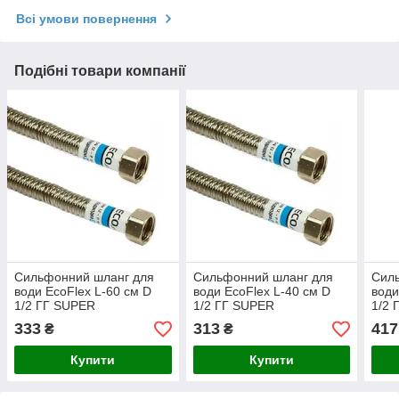
Всі умови повернення
Подібні товари компанії
Cильфонний шланг для
Cильфонний шланг для
Cил
води EcoFlex L-60 см D
води EcoFlex L-40 см D
води
1/2 ГГ SUPER
1/2 ГГ SUPER
1/2 
333
313
417
₴
₴
Купити
Купити