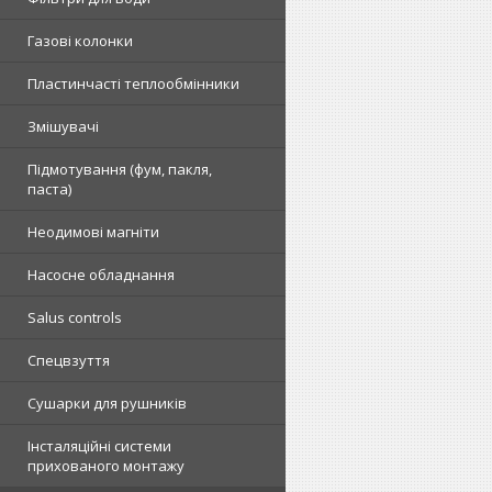
Газові колонки
Пластинчасті теплообмінники
Змішувачі
Підмотування (фум, пакля,
паста)
Неодимові магніти
Насосне обладнання
Salus controls
Спецвзуття
Сушарки для рушників
Інсталяційні системи
прихованого монтажу