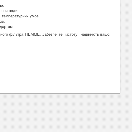
ію.
ення води.
х температурних умов.
ів.
ндартам.
ого фільтра TIEMME. Забезпечте чистоту і надійність вашої