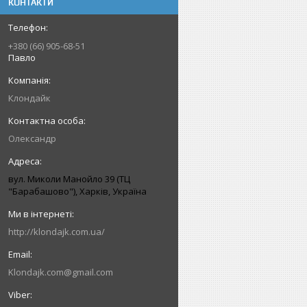
КОНТАКТИ
+380 (66) 905-68-51
Павло
Клондайк
Олександр
вул. Миколи Манойло 39 (ТЦ
"Барабашово"), Харків, Україна
http://klondajk.com.ua/
Klondajk.com@gmail.com