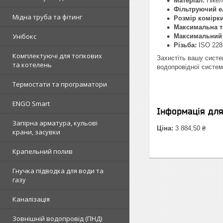
Матеріал:
Нікел
Фільтруючий е
Мідна труба та фітинг
Розмір комірки
Максимальна т
Унібокс
Максимальний 
Різьба:
ISO 228 
Комплектуючі для топкових
Захистіть вашу систе
та котелень
водопровідної систем
Термостати та програматори
ENGO Smart
Інформація дл
Запірна арматура, кульові
Ціна:
3 884,50 ₴
крани, засувки
Крапельний полив
Гнучка підводка для води та
газу
Каналізація
Зовнішній водопровід (ПНД)