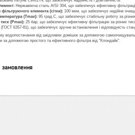
ьована латунь CW617N, що забезпечує надійність і довговічність.
лемент:
Нержавіюча сталь AISI 304, що забезпечує ефективну фільтрац
 фільтруючого елемента (сітки):
100 мкм, що забезпечує надійне очищ
емпература (Tmax):
95 град.С, що забезпечує стабільну роботу за різни
тиск (Pmax):
25 бар, що забезпечує ефективну фільтрацію за різних тиск
(ГОСТ 6357-81), що забезпечує зручне встановлення і відповідність ста
му водопостачання від шкідливих домішок за допомогою самоочищувальн
и за допомогою простого та ефективного фільтра від "Клондайк".
я замовлення