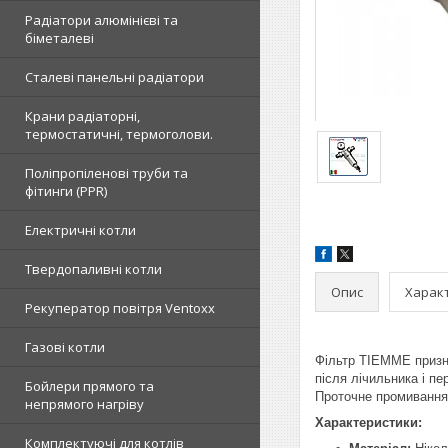
Радіатори алюмінієві та
біметалеві
Сталеві панельні радіатори
Крани радіаторні,
термостатичні, термоголови.
Поліпропіленові труби та
фітинги (PPR)
Електричні котли
Твердопаливні котли
Опис
Харак
Рекуператор повітря Ventoxx
Газові котли
Фільтр TIEMME призн
після лічильника і пе
Бойлери прямого та
Проточне промивання
непрямого нагріву
Характеристики:
Комплектуючі для котлів