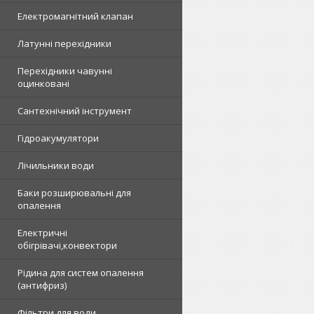
Електромагнітний клапан
Латунні перехідники
Перехідники чавунні
оцинковані
Сантехнічний інструмент
Гідроакумулятори
Лічильники води
Баки розширювальні для
опалення
Електричні
обігрівачі,конвектори
Рідина для систем опалення
(антифриз)
Фільтри для води