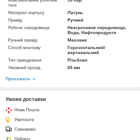
тиск
Матеріал корпусу
Латунь
Привід
Ручний
Робоче середовище
Неагресивне середовище,
Вода, Нафтопродукти
Ручний привід
Маховик
Спосіб монтажу
Горизонтальний/
вертикальний
Тип приєднання
Різьбове
Умовний прохід
65 мм
Приховати
Умови доставки
Нова Пошта
Укрпошта
Самовивіз
Delivery