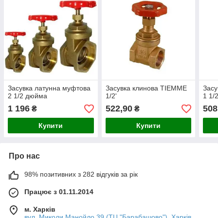
Засувка латунна муфтова
Засувка клинова TIEMME
Засу
2 1/2 дюйма
1/2'
1 1/
1 196
522,90
508
₴
₴
Купити
Купити
Про нас
98% позитивних з 282 відгуків за рік
Працює з 01.11.2014
м. Харків
вул. Миколи Манойло 39 (ТЦ "Барабашово"), Харків,