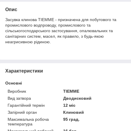
Опис
Засувка клинова TIEMME - призначена для побутового та
промислового водпроводу, промислового та
сільськогосподарського застосування, опалювальних та
санітарних систем, масел, як правило, з будь-якою
неагрисивною рідиною.
Характеристики
Основні
Виробник
TIEMME
Вид затвора
Дводисковий
Гарантійний термін
12 міс
Запірний орган
Клиновий
Максимальна робоча
95 град.
температура
Максимальний робочий
16 бар