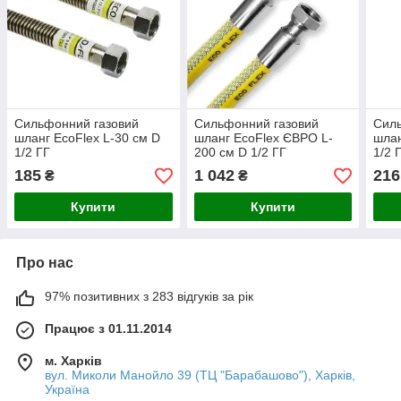
Сильфонний газовий
Сильфонний газовий
Сил
шланг EcoFlex L-30 см D
шланг EcoFlex ЄВРО L-
шлан
1/2 ГГ
200 см D 1/2 ГГ
1/2 
185
1 042
216
₴
₴
Купити
Купити
Про нас
97% позитивних з 283 відгуків за рік
Працює з 01.11.2014
м. Харків
вул. Миколи Манойло 39 (ТЦ "Барабашово"), Харків,
Україна