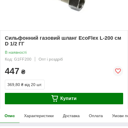
Сильфонний газовий шланг EcoFlex L-200 см
D 1/2 ГГ
В наявності
Код: G1FF200
Опт і роздріб
447
₴
369,80 ₴
від 20 шт.
Купити
Опис
Характеристики
Доставка
Оплата
Умови п