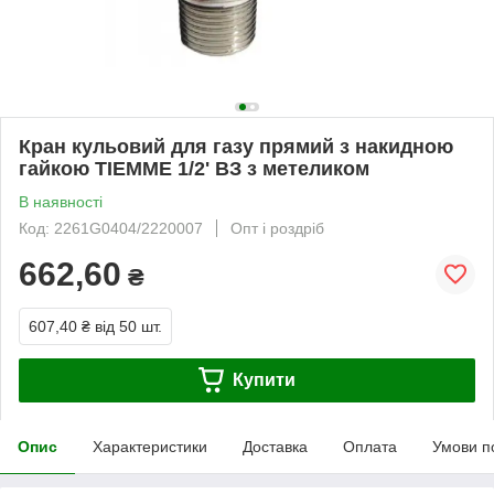
Кран кульовий для газу прямий з накидною
гайкою TIEMME 1/2' ВЗ з метеликом
В наявності
Код: 2261G0404/2220007
Опт і роздріб
662,60
₴
607,40 ₴
від 50 шт.
Купити
Опис
Характеристики
Доставка
Оплата
Умови п