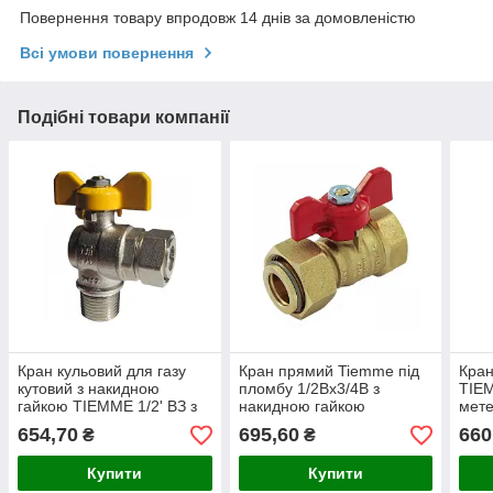
Повернення товару впродовж 14 днів за домовленістю
Всі умови повернення
Подібні товари компанії
Кран кульовий для газу
Кран прямий Tiemme під
Кран
кутовий з накидною
пломбу 1/2Вх3/4В з
TIEM
гайкою TIEMME 1/2' ВЗ з
накидною гайкою
мет
метеликом
654,70
695,60
660
₴
₴
Купити
Купити