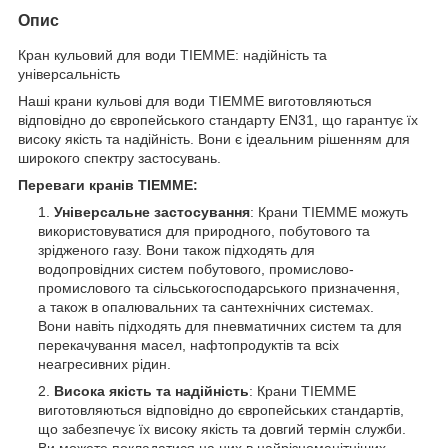
Опис
Кран кульовий для води TIEMME: надійність та
універсальність
Наші крани кульові для води TIEMME виготовляються
відповідно до європейського стандарту EN31, що гарантує їх
високу якість та надійність. Вони є ідеальним рішенням для
широкого спектру застосувань.
Переваги кранів TIEMME:
Універсальне застосування
: Крани TIEMME можуть
використовуватися для природного, побутового та
зрідженого газу. Вони також підходять для
водопровідних систем побутового, промислово-
промислового та сільськогосподарського призначення,
а також в опалювальних та сантехнічних системах.
Вони навіть підходять для пневматичних систем та для
перекачування масел, нафтопродуктів та всіх
неагресивних рідин.
Висока якість та надійність
: Крани TIEMME
виготовляються відповідно до європейських стандартів,
що забезпечує їх високу якість та довгий термін служби.
Ви можете покладатися на них в найрізноманітніших