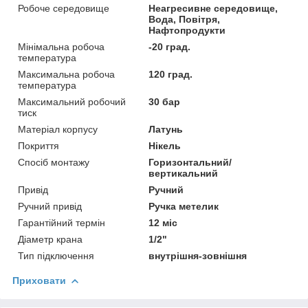
Робоче середовище
Неагресивне середовище,
Вода, Повітря,
Нафтопродукти
Мінімальна робоча
-20 град.
температура
Максимальна робоча
120 град.
температура
Максимальний робочий
30 бар
тиск
Матеріал корпусу
Латунь
Покриття
Нікель
Спосіб монтажу
Горизонтальний/
вертикальний
Привід
Ручний
Ручний привід
Ручка метелик
Гарантійний термін
12 міс
Діаметр крана
1/2"
Тип підключення
внутрішня-зовнішня
Приховати