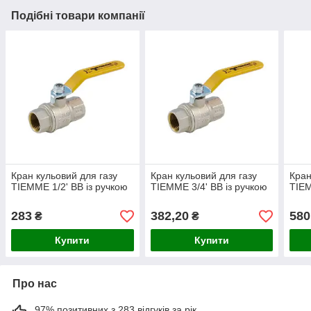
Подібні товари компанії
Кран кульовий для газу
Кран кульовий для газу
Кран
TIEMME 1/2' ВВ із ручкою
TIEMME 3/4' ВВ із ручкою
TIEM
283
382,20
580
₴
₴
Купити
Купити
Про нас
97% позитивних з 283 відгуків за рік