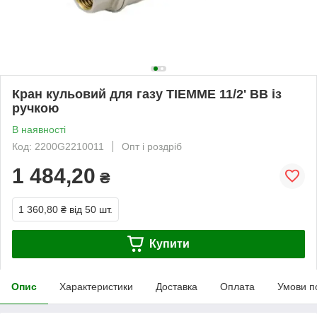
Кран кульовий для газу TIEMME 11/2' ВВ із
ручкою
В наявності
Код: 2200G2210011
Опт і роздріб
1 484,20
₴
1 360,80 ₴
від 50 шт.
Купити
Опис
Характеристики
Доставка
Оплата
Умови п