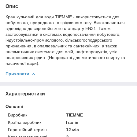
Опис
Кран кульовий для води TIEMME - використовується для
побутового, природного та зрідженого газу. Виготовляється
відповідно до європейського стандарту EN31. Також
застосовуватися в системах водопостачання побутового,
індустріально-промислового, сільськогосподарського
призначення, в опалювальних та сантехнічних, а також
пневматичних системах: для олій, нафтопродуктів, усіх
неагресивних рідин. (Непридатні для метилового спирту та
насиченої пари).
Приховати
Характеристики
Основні
Виробник
TIEMME
Країна виробник
Італія
Гарантійний термін
12 міс
Клас герметичності
З