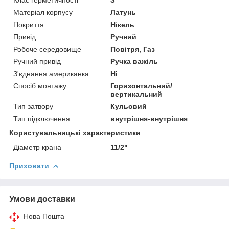
Матеріал корпусу
Латунь
Покриття
Нікель
Привід
Ручний
Робоче середовище
Повітря, Газ
Ручний привід
Ручка важіль
З'єднання американка
Ні
Спосіб монтажу
Горизонтальний/
вертикальний
Тип затвору
Кульовий
Тип підключення
внутрішня-внутрішня
Користувальницькі характеристики
Діаметр крана
11/2"
Приховати
Умови доставки
Нова Пошта