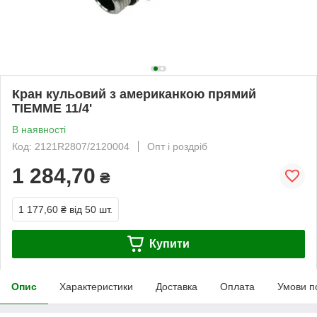
Кран кульовий з американкою прямий
TIEMME 11/4'
В наявності
Код: 2121R2807/2120004
Опт і роздріб
1 284,70
₴
1 177,60 ₴
від 50 шт.
Купити
Опис
Характеристики
Доставка
Оплата
Умови п