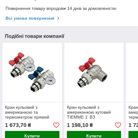
Повернення товару впродовж 14 днів за домовленістю
Всі умови повернення
Подібні товари компанії
Кран кульовий з
Кран кульовий з
Кран
американкою та
американкою кутовий
амер
термометром прямий
TIEMME 1' ВЗ
терм
TIEMME 1' ВЗ синя ручка
TIEM
1 673,70
1 198,10
1 7
₴
₴
Купити
Купити