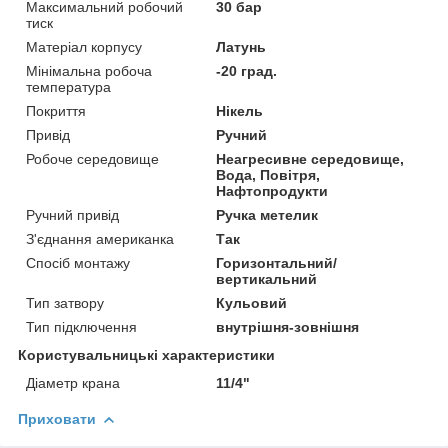
Максимальний робочий
30 бар
тиск
Матеріал корпусу
Латунь
Мінімальна робоча
-20 град.
температура
Покриття
Нікель
Привід
Ручний
Робоче середовище
Неагресивне середовище,
Вода, Повітря,
Нафтопродукти
Ручний привід
Ручка метелик
З'єднання американка
Так
Спосіб монтажу
Горизонтальний/
вертикальний
Тип затвору
Кульовий
Тип підключення
внутрішня-зовнішня
Користувальницькі характеристики
Діаметр крана
11/4"
Приховати