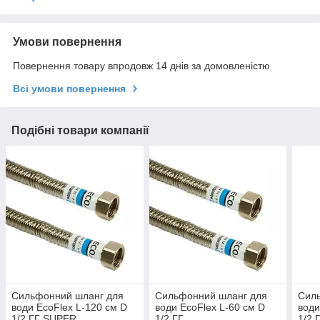
Умови повернення
Повернення товару впродовж 14 днів за домовленістю
Всі умови повернення
Подібні товари компанії
Cильфонний шланг для
Cильфонний шланг для
Cил
води EcoFlex L-120 см D
води EcoFlex L-60 см D
води
1/2 ГГ SUPER
1/2 ГГ
1/2 