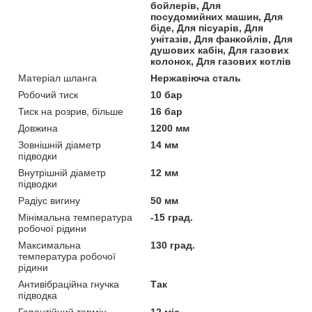
бойлерів, Для
посудомийних машин, Для
біде, Для пісуарів, Для
унітазів, Для фанкойлів, Для
душових кабін, Для газових
колонок, Для газових котлів
Матеріал шланга
Нержавіюча сталь
Робочий тиск
10 бар
Тиск на розрив, більше
16 бар
Довжина
1200 мм
Зовнішній діаметр
14 мм
підводки
Внутрішній діаметр
12 мм
підводки
Радіус вигину
50 мм
Мінімальна температура
-15 град.
робочої рідини
Максимальна
130 град.
температура робочої
рідини
Антивібраційна гнучка
Так
підводка