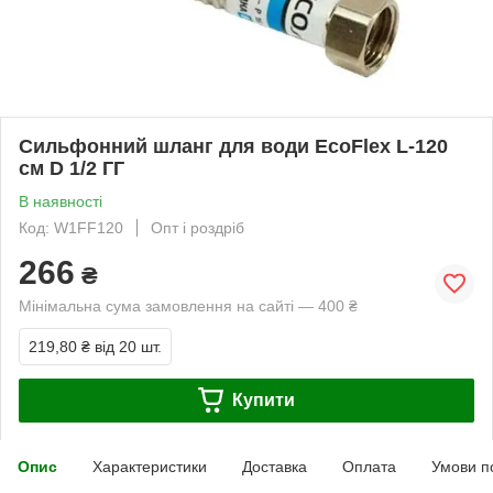
Cильфонний шланг для води EcoFlex L-120
см D 1/2 ГГ
В наявності
Код: W1FF120
Опт і роздріб
266
₴
Мінімальна сума замовлення на сайті — 400 ₴
219,80 ₴
від 20 шт.
Купити
Опис
Характеристики
Доставка
Оплата
Умови п