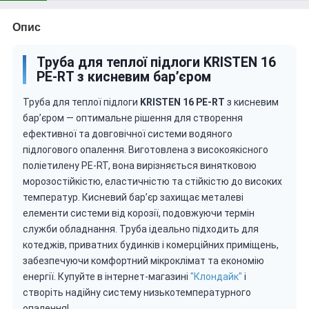
Опис
Труба для теплої підлоги KRISTEN 16
PE-RT з кисневим бар’єром
Труба для теплої підлоги
KRISTEN 16 PE-RT
з кисневим
бар’єром — оптимальне рішення для створення
ефективної та довговічної системи водяного
підлогового опалення. Виготовлена з високоякісного
поліетилену PE-RT, вона вирізняється винятковою
морозостійкістю, еластичністю та стійкістю до високих
температур. Кисневий бар’єр захищає металеві
елементи системи від корозії, подовжуючи термін
служби обладнання. Труба ідеально підходить для
котеджів, приватних будинків і комерційних приміщень,
забезпечуючи комфортний мікроклімат та економію
енергії. Купуйте в інтернет-магазині
"Клондайк"
і
створіть надійну систему низькотемпературного
опалення!