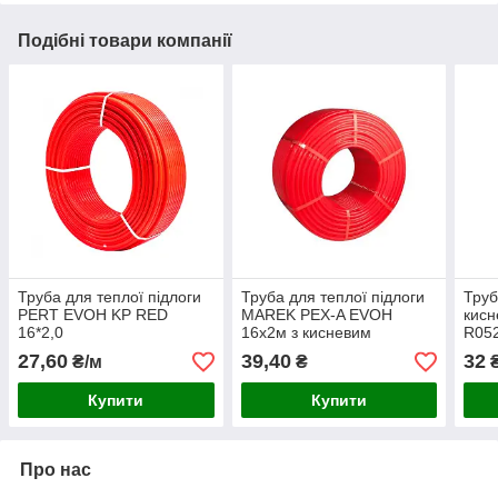
Подібні товари компанії
Труба для теплої підлоги
Труба для теплої підлоги
Труб
PERT EVOH KP RED
MAREK PEX-A EVOH
кисн
16*2,0
16x2м з кисневим
R05
бар'єром
Type
27,60
39,40
32
₴/м
₴
₴
Купити
Купити
Про нас