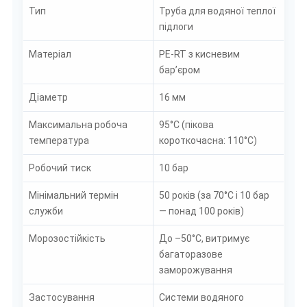
Тип
Труба для водяної теплої
підлоги
Матеріал
PE-RT з кисневим
бар’єром
Діаметр
16 мм
Максимальна робоча
95°C (пікова
температура
короткочасна: 110°C)
Робочий тиск
10 бар
Мінімальний термін
50 років (за 70°C і 10 бар
служби
— понад 100 років)
Морозостійкість
До –50°C, витримує
багаторазове
заморожування
Застосування
Системи водяного