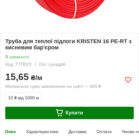
Труба для теплої підлоги KRISTEN 16 PE-RT з
кисневим бар'єром
В наявності
Код: ТТП023
Опт і роздріб
15,65
₴/м
Мінімальна сума замовлення на сайті — 400 ₴
15 ₴
від 1000 м
Купити
Опис
Характеристики
Доставка
Оплата
Умови п