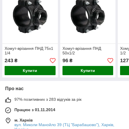
Хомут-врізання ПНД 75х1
Хомут-врізання ПНД
Хому
1/4
50х1/2
1/2
243
96
127
₴
₴
Купити
Купити
Про нас
97% позитивних з 283 відгуків за рік
Працює з 01.11.2014
м. Харків
вул. Миколи Манойло 39 (ТЦ "Барабашово"), Харків,