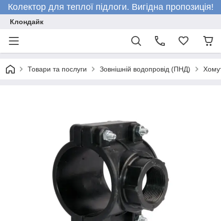
Колектор для теплої підлоги. Вигідна пропозиція!
Клондайк
Товари та послуги
Зовнішній водопровід (ПНД)
Хому