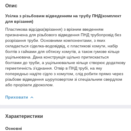
Опис
Усілка з різьбовим відведенням на трубу ПНД(комплект
для врізання)
Пластикова відсідка(врізання) з врізним введенням
призначена для різьбового відведення ПНД трубопровід без
розрізання труби. Основними компонентами, з яких
складається сіделка-водовідвід, є пластикові хомути, набір
болтів з гайками для обтиску хомутів, а також гумове кільце
ущільнювача. Дана конструкція щільно притискається
болтами до труби, а ущільнювальне кільце створює додаткову
герметичність з'єднання. Отвір в ПНД трубі, на яку
попередньо надіте сідло з хомутом, слід робити прямо через
різьбове відведення шуруповертом зі спеціальним свердлом
або прорізати діроколом.
Приховати
Характеристики
Основні