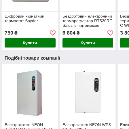
Цифровий кімнатний
Бездротовий електронний
Безд
термостат Spyder
терморегулятор RT520RF
тер
Salus із підтримкою
C WI
OpenTherm
Чор
750
6 804
3 8
₴
₴
Купити
Купити
Подібні товари компанії
Електрокотел NEON
Електрокотел NEON WPS
Еле