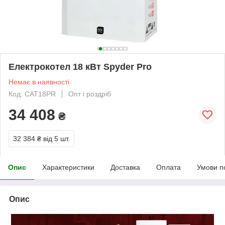
Електрокотел 18 кВт Spyder Pro
Немає в наявності
Код: САТ18PR
Опт і роздріб
34 408
₴
32 384 ₴
від 5 шт.
Опис
Характеристики
Доставка
Оплата
Умови п
Опис