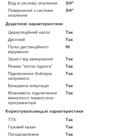
Вхід в систему опалення
3/4"
Повернення з системи
3/4"
опалення
Додаткові характеристики
Циркуляційний насос
Так
Дисплей
Так
Пульт дистанційного
Ні
керування
Захист від замерзання
Так
Режим "тепла підлога"
Так
Підключення бойлера
Так
непрямого
Безшумна комутація
Так
Можливість підключення
Так
кімнатного термостата-
програматора
Користувальницькі характеристики
ТТК
Так
Газовий казан
Так
Погодозалежне
Так