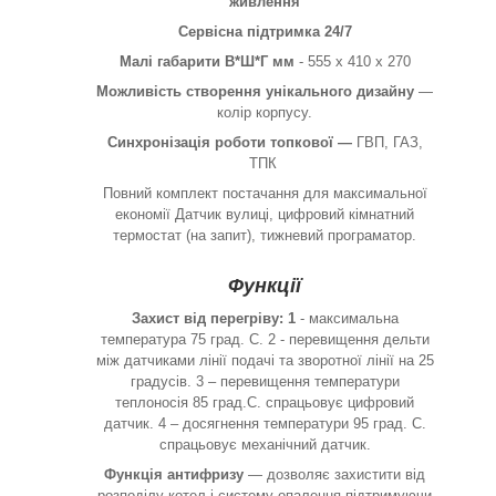
живлення
Сервісна підтримка 24/7
Малі габарити В*Ш*Г мм
- 555 х 410 х 270
Можливість створення унікального дизайну
—
колір корпусу.
Синхронізація роботи топкової —
ГВП, ГАЗ,
ТПК
Повний комплект постачання для максимальної
економії Датчик вулиці, цифровий кімнатний
термостат (на запит), тижневий програматор.
Функції
Захист від перегріву: 1
- максимальна
температура 75 град. С. 2 - перевищення дельти
між датчиками лінії подачі та зворотної лінії на 25
градусів. 3 – перевищення температури
теплоносія 85 град.С. спрацьовує цифровий
датчик. 4 – досягнення температури 95 град. С.
спрацьовує механічний датчик.
Функція антифризу
— дозволяє захистити від
розподілу котел і систему опалення підтримуючи