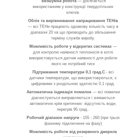
Безшумна робота
— досягається
використанням у конструкції твердотільних
ключів.
Облік та вирівнювання напрацювання ТЕНів
— всі ТЕНи працюють однакову кількість часу в
діапазоні 20 хв що призводить до збільшення
терміну служби виробу.
Можливість роботи у відкритих системах
—
для контролю наявності теплоносія в котлі
використовується датчик наявності для роботи
якого не потрібний тиск
Підтримання температури 0,1 град.С
.- всі
датчики температури, що використовуються, є
цифровими з роздільною здатністю 0,1 град.
Автоматична індикація помилок
— всі помилки
діагностуються виправляються і знімаються
автоматично крім критичних: відсутність води,
перегрів 95 град..
Робочий діапазон напруги
- 155 - 260 (при трьох
фазному підключенні на фазу)
Можливість роботи від резервного джерела