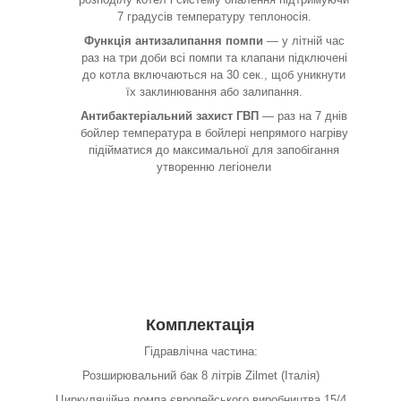
7 градусів температуру теплоносія.
Функція антизалипання помпи
— у літній час
раз на три доби всі помпи та клапани підключені
до котла включаються на 30 сек., щоб уникнути
їх заклинювання або залипання.
Антибактеріальний захист ГВП
— раз на 7 днів
бойлер температура в бойлері непрямого нагріву
підійматися до максимальної для запобігання
утворенню легіонели
Комплектація
Гідравлічна частина:
Розширювальний бак 8 літрів Zilmet (Італія)
Циркуляційна помпа європейського виробництва 15/4