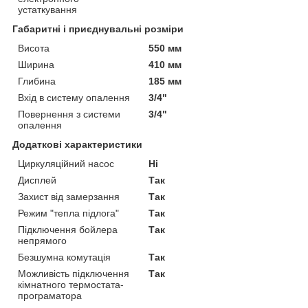
устаткування
Габаритні і приєднувальні розміри
Висота
550 мм
Ширина
410 мм
Глибина
185 мм
Вхід в систему опалення
3/4"
Повернення з системи
3/4"
опалення
Додаткові характеристики
Циркуляційний насос
Ні
Дисплей
Так
Захист від замерзання
Так
Режим "тепла підлога"
Так
Підключення бойлера
Так
непрямого
Безшумна комутація
Так
Можливість підключення
Так
кімнатного термостата-
програматора