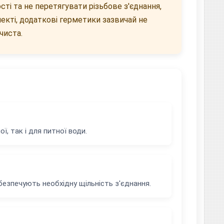
і та не перетягувати різьбове з'єднання,
екті, додаткові герметики зазвичай не
чиста.
ї, так і для питної води.
абезпечують необхідну щільність з'єднання.