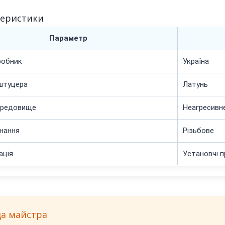
теристики
Параметр
робник
Україна
штуцера
Латунь
ередовище
Неагресивн
нання
Різьбове
ація
Установчі 
да майстра