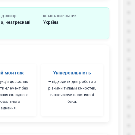
РЕДОВИЩЕ
КРАЇНА ВИРОБНИК
о, неагресивні
Україна
ий монтаж
Універсальність
укція дозволяє
— підходить для роботи з
ти елемент без
різними типами ємностей,
ання складного
включаючи пластикові
ювального
баки.
аднання.