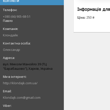
КОНТАКТИ
Інформація дл
+380 (66) 905-68-51
Ціна:
250 ₴
Павло
Клондайк
Олександр
вул. Миколи Манойло 39 (ТЦ
"Барабашово"), Харків, Україна
http://klondajk.com.ua/
Klondajk.com@gmail.com