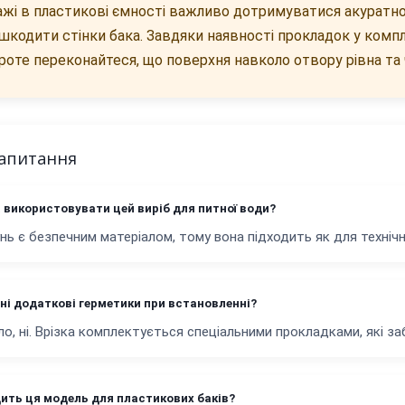
жі в пластикові ємності важливо дотримуватися акуратност
шкодити стінки бака. Завдяки наявності прокладок у компл
 проте переконайтеся, що поверхня навколо отвору рівна та 
запитання
 використовувати цей виріб для питної води?
унь є безпечним матеріалом, тому вона підходить як для технічно
ні додаткові герметики при встановленні?
ло, ні. Врізка комплектується спеціальними прокладками, які з
дить ця модель для пластикових баків?