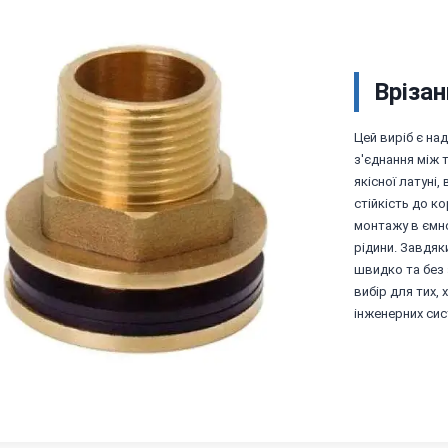
Врізан
Цей виріб є на
з'єднання між
якісної латуні,
стійкість до к
монтажу в ємно
рідини. Завдяк
швидко та без
вибір для тих, 
інженерних сис