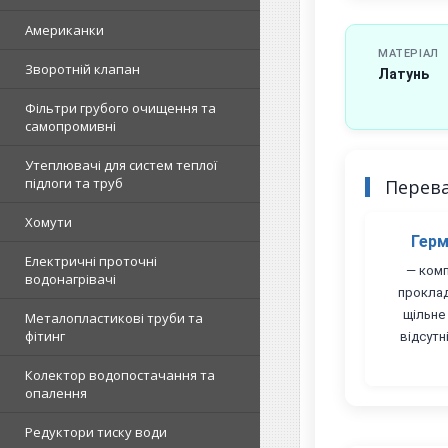
Американки
МАТЕРІАЛ
Зворотній клапан
Латунь
Фільтри грубого очищення та
самопромивні
Утеплювачі для систем теплої
підлоги та труб
Перев
Хомути
Герм
Електричні проточні
— комп
водонагрівачі
проклад
щільне
Металопластикові труби та
фітинг
відсутн
Колектор водопостачання та
опалення
Редуктори тиску води