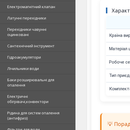
Електромагнітний клапан
Харак
Латунні перехідники
Перехідники чавунні
оцинковані
Країна ви
Сантехнічний інструмент
Матеріал 
Гідроакумулятори
Робоче с
Лічильники води
Тип приєд
Баки розширювальні для
опалення
Комплект
Електричні
обігрівачі,конвектори
Рідина для систем опалення
(антифриз)
💡 Пора
Фільтри для води