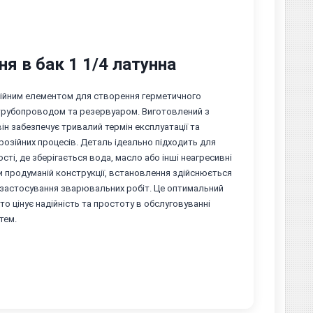
ня в бак 1 1/4 латунна
дійним елементом для створення герметичного
 трубопроводом та резервуаром. Виготовлений з
 він забезпечує тривалий термін експлуатації та
орозійних процесів. Деталь ідеально підходить для
сті, де зберігається вода, масло або інші неагресивні
и продуманій конструкції, встановлення здійснюється
 застосування зварювальних робіт. Це оптимальний
хто цінує надійність та простоту в обслуговуванні
тем.