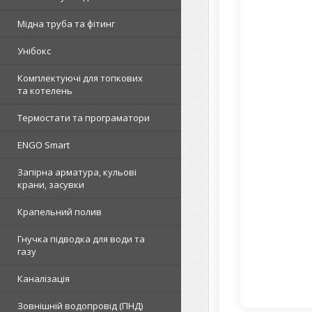
Мідна труба та фітинг
Унібокс
Комплектуючі для топкових
та котелень
Термостати та програматори
ENGO Smart
Запірна арматура, кульові
крани, засувки
Крапельний полив
Гнучка підводка для води та
газу
Каналізація
Зовнішній водопровід (ПНД)