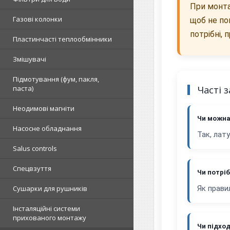
При монта
Газові колонки
щоб не по
потрібні,
Пластинчасті теплообмінники
Змішувачі
Підмотування (фум, пакля,
паста)
Часті 
Неодимові магніти
Чи можна
Насосне обладнання
Так, лат
Salus controls
Спецвзуття
Чи потріб
Сушарки для рушників
Як прави
Інсталяційні системи
прихованого монтажу
Чи підхо