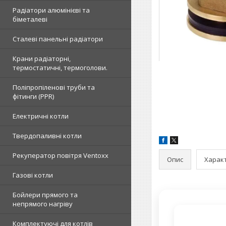
Радіатори алюмінієві та
біметалеві
Сталеві панельні радіатори
Крани радіаторні,
термостатичні, термоголови.
Поліпропіленові труби та
фітинги (PPR)
Електричні котли
Твердопаливні котли
Рекуператор повітря Ventoxx
Опис
Харак
Газові котли
Бойлери прямого та
непрямого нагріву
Комплектуючі для котлів