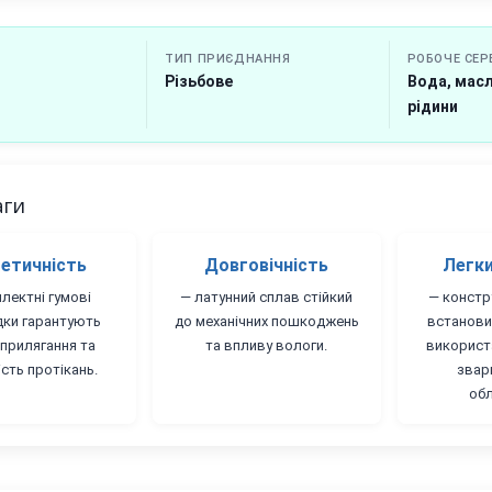
ТИП ПРИЄДНАННЯ
РОБОЧЕ СЕ
Різьбове
Вода, масл
рідини
аги
етичність
Довговічність
Легк
лектні гумові
— латунний сплав стійкий
— констр
ки гарантують
до механічних пошкоджень
встанови
 прилягання та
та впливу вологи.
використ
ість протікань.
звар
обл