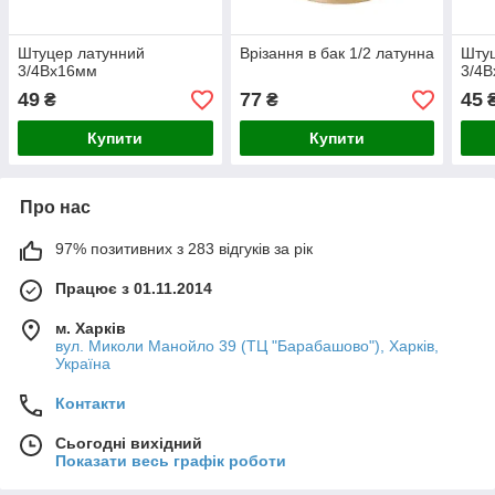
Штуцер латунний
Врізання в бак 1/2 латунна
Штуц
3/4Вх16мм
3/4
49
77
45
₴
₴
Купити
Купити
Про нас
97% позитивних з 283 відгуків за рік
Працює з 01.11.2014
м. Харків
вул. Миколи Манойло 39 (ТЦ "Барабашово"), Харків,
Україна
Контакти
Сьогодні вихідний
Показати весь графік роботи