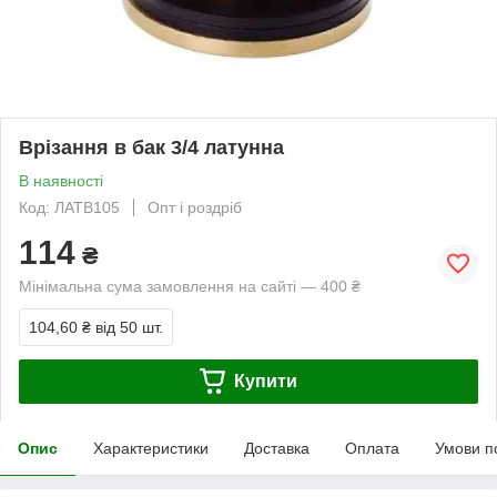
Врізання в бак 3/4 латунна
В наявності
Код: ЛАТВ105
Опт і роздріб
114
₴
Мінімальна сума замовлення на сайті — 400 ₴
104,60 ₴
від 50 шт.
Купити
Опис
Характеристики
Доставка
Оплата
Умови п