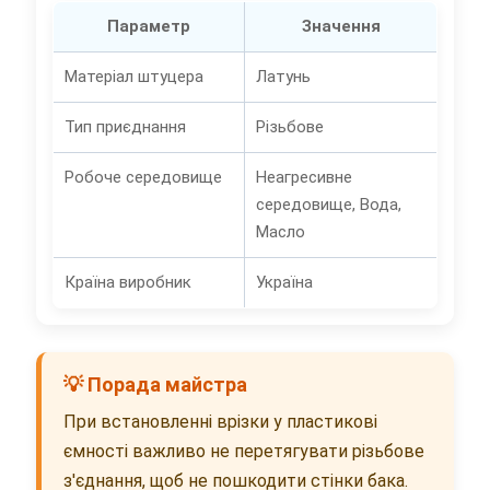
Параметр
Значення
Матеріал штуцера
Латунь
Тип приєднання
Різьбове
Робоче середовище
Неагресивне
середовище, Вода,
Масло
Країна виробник
Україна
💡 Порада майстра
При встановленні врізки у пластикові
ємності важливо не перетягувати різьбове
з'єднання, щоб не пошкодити стінки бака.