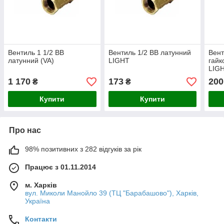
Вентиль 1 1/2 ВВ
Вентиль 1/2 ВВ латунний
Вент
латунний (VA)
LIGHT
гайк
LIG
1 170
173
200
₴
₴
Купити
Купити
Про нас
98% позитивних з 282 відгуків за рік
Працює з 01.11.2014
м. Харків
вул. Миколи Манойло 39 (ТЦ "Барабашово"), Харків,
Україна
Контакти