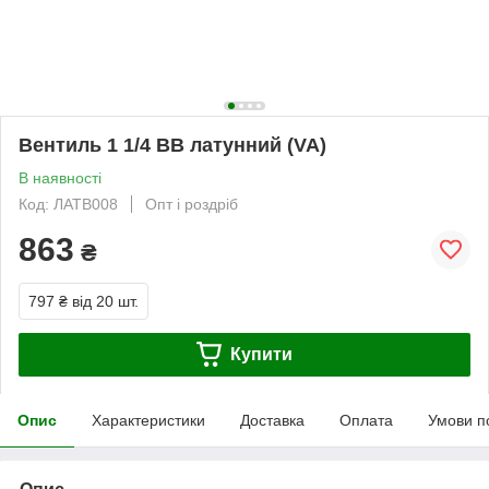
Вентиль 1 1/4 ВВ латунний (VA)
В наявності
Код: ЛАТВ008
Опт і роздріб
863
₴
797 ₴
від 20 шт.
Купити
Опис
Характеристики
Доставка
Оплата
Умови п