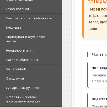
💡 Пора
Газові колонки
Перед поч
тефлоново
Пластинчасті теплообмінники
тепла, що
Змішувачі
швів.
Підмотування (фум, пакля,
паста)
Неодимові магніти
Часті 
Насосне обладнання
Чи підхо
Salus controls
Насадка 
Спецвзуття
в парі з 
Сушарки для рушників
Інсталяційні системи
Як догля
прихованого монтажу
Уникайте