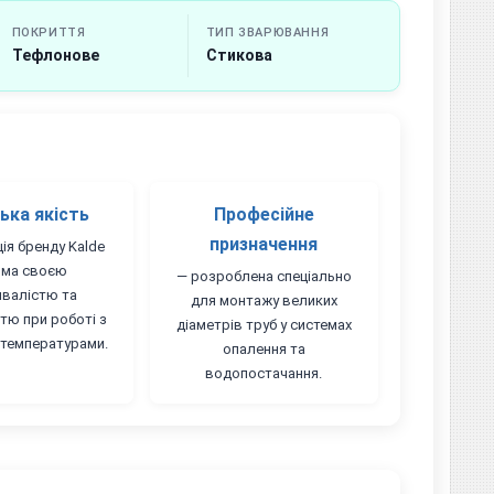
ПОКРИТТЯ
ТИП ЗВАРЮВАННЯ
Тефлонове
Стикова
ька якість
Професійне
призначення
ія бренду Kalde
ома своєю
— розроблена спеціально
валістю та
для монтажу великих
стю при роботі з
діаметрів труб у системах
температурами.
опалення та
водопостачання.