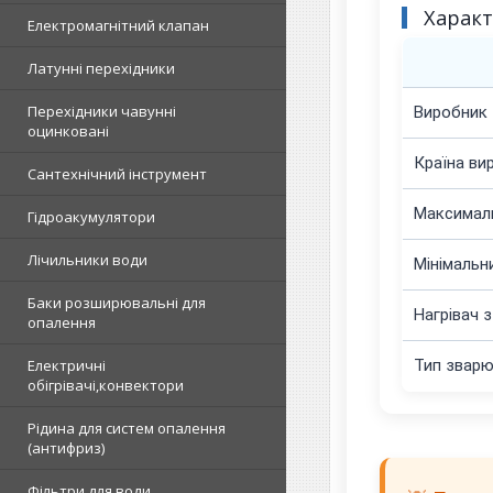
Харак
Електромагнітний клапан
Латунні перехідники
Перехідники чавунні
Виробник
оцинковані
Країна ви
Сантехнічний інструмент
Максималь
Гідроакумулятори
Лічильники води
Мінімальн
Баки розширювальні для
Нагрівач 
опалення
Тип зварю
Електричні
обігрівачі,конвектори
Рідина для систем опалення
(антифриз)
Фільтри для води