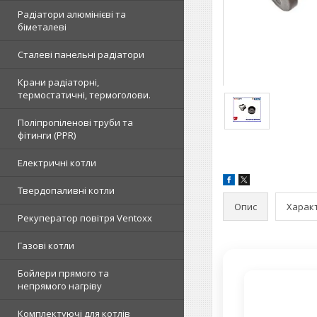
Радіатори алюмінієві та
біметалеві
Сталеві панельні радіатори
Крани радіаторні,
термостатичні, термоголови.
Поліпропіленові труби та
фітинги (PPR)
Електричні котли
Твердопаливні котли
Опис
Харак
Рекуператор повітря Ventoxx
Газові котли
Бойлери прямого та
непрямого нагріву
Комплектуючі для котлів