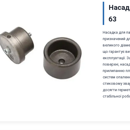
Насад
63
Насадка для па
призначений д
великого діаме
що гарантує ви
експлуатації.
поверхні, наса
прилипанню пла
систем опаленн
стиковому зва
досягти гермет
стабільної роб