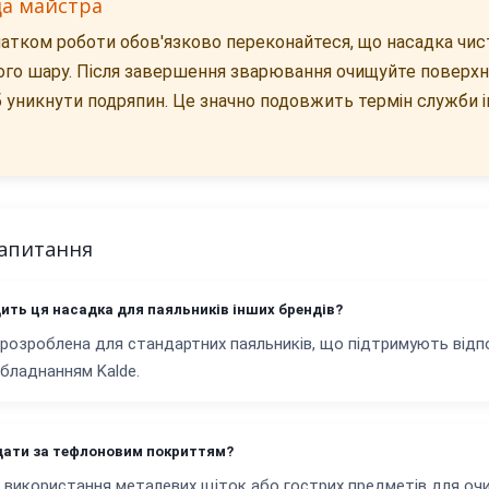
да майстра
атком роботи обов'язково переконайтеся, що насадка чис
го шару. Після завершення зварювання очищуйте поверх
б уникнути подряпин. Це значно подовжить термін служби і
запитання
дить ця насадка для паяльників інших брендів?
розроблена для стандартних паяльників, що підтримують відпо
обладнанням Kalde.
дати за тефлоновим покриттям?
 використання металевих щіток або гострих предметів для очи