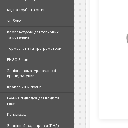
Мідна труба та фітинг
Унібокс
Комплектуючі для топкових
та котелень
Термостати та програматори
ENGO Smart
Запірна арматура, кульові
крани, засувки
Крапельний полив
Гнучка підводка для води та
газу
Каналізація
Зовнішній водопровід (ПНД)