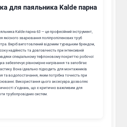
ка для паяльника Kalde парна
яльника Kalde парна 63 — це професійний інструмент,
ля якісного зварювання поліпропіленових труб
тра. Виріб виготовлений відомим турецьким брендом,
соку надійність та довговічність при інтенсивній
 Завдяки спеціальному тефлоновому покриттю робочої
дка забезпечує рівномірне нагрівання та запобігає
стику. Вона ідеально підходить для монтажників
я та водопостачання, яким потрібна точність при
рюванні. Використання цього аксесуара дозволяє
ичності з'єднань, що є критично важливим для
оти трубопровідних систем.