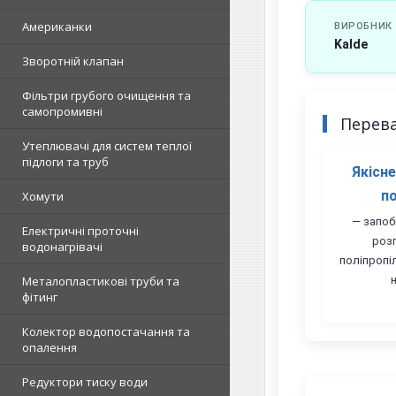
Американки
ВИРОБНИК
Kalde
Зворотній клапан
Фільтри грубого очищення та
самопромивні
Перев
Утеплювачі для систем теплої
підлоги та труб
Якісн
п
Хомути
— запоб
Електричні проточні
роз
водонагрівачі
поліпропі
Металопластикові труби та
фітинг
Колектор водопостачання та
опалення
Редуктори тиску води