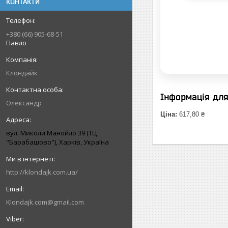
КОНТАКТИ
+380 (66) 905-68-51
Павло
Клондайк
Інформація дл
Олександр
Ціна:
617,80 ₴
вул. Миколи Манойло 39 (ТЦ
"Барабашово"), Харків, Україна
http://klondajk.com.ua/
Klondajk.com@gmail.com