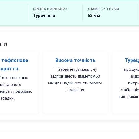
КРАЇНА ВИРОБНИК
ДІАМЕТР ТРУБИ
Туреччина
63 мм
аги
е тефлонове
Висока точність
Турец
окриття
— забезпечує ідеальну
— продукц
відповідність діаметру 63
від
ігає налипанню
мм для надійного стикового
витри
плавленого
з'єднання.
стабільні
лену на поверхню
високими 
насадки.