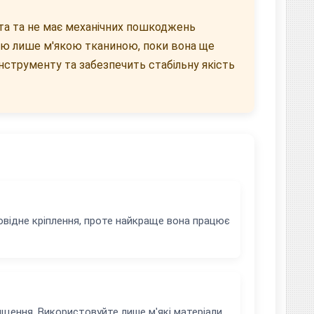
та та не має механічних пошкоджень
ню лише м'якою тканиною, поки вона ще
нструменту та забезпечить стабільну якість
відне кріплення, проте найкраще вона працює
щення. Використовуйте лише м'які матеріали,