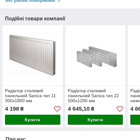
Всі умови повернення
Подібні товари компанії
Радіатор сталевий
Радіатор сталевий
Раді
панельний Sanica тип 11
панельний Sanica тип 22
пане
300х1800 мм
500х1200 мм
нижн
22 5
4 198
4 645,10
4 6
₴
₴
Купити
Купити
Про нас