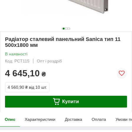
Радіатор сталевий панельний Sanica тип 11
500х1800 мм
В наявності
Код: РСТ115
Опт і роздріб
4 645,10
₴
4 560,90 ₴
від 10 шт.
Купити
Опис
Характеристики
Доставка
Оплата
Умови п