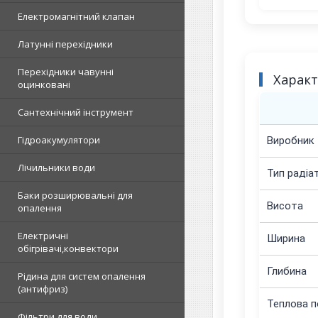
Електромагнітний клапан
Латунні перехідники
Перехідники чавунні
Харак
оцинковані
Сантехнічний інструмент
Гідроакумулятори
Виробник
Лічильники води
Тип радіа
Баки розширювальні для
Висота
опалення
Електричні
Ширина
обігрівачі,конвектори
Глибина
Рідина для систем опалення
(антифриз)
Теплова п
Фільтри для води