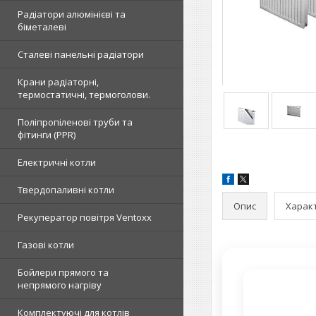
Радіатори алюмінієві та
біметалеві
Сталеві панельні радіатори
Крани радіаторні,
термостатичні, термоголови.
Поліпропіленові труби та
фітинги (PPR)
Електричні котли
Твердопаливні котли
Опис
Харак
Рекуператор повітря Ventoxx
Газові котли
Бойлери прямого та
непрямого нагріву
Комплектуючі для котлів