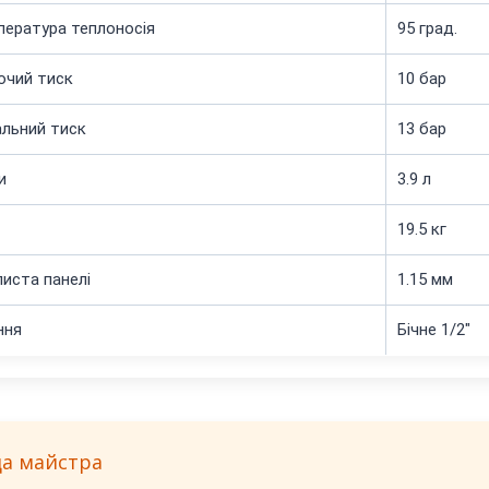
пература теплоносія
95 град.
очий тиск
10 бар
льний тиск
13 бар
и
3.9 л
19.5 кг
иста панелі
1.15 мм
ння
Бічне 1/2"
да майстра