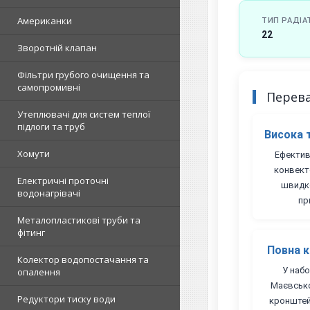
Американки
ТИП РАДІА
22
Зворотній клапан
Фільтри грубого очищення та
самопромивні
Перев
Утеплювачі для систем теплої
підлоги та труб
Висока 
Хомути
Ефектив
конвект
Електричні проточні
швидке
водонагрівачі
пр
Металопластикові труби та
фітинг
Повна к
Колектор водопостачання та
У набо
опалення
Маєвсько
Редуктори тиску води
кронштей