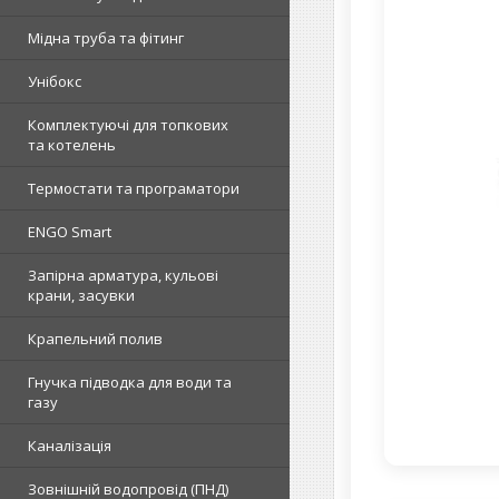
Мідна труба та фітинг
Унібокс
Комплектуючі для топкових
та котелень
Термостати та програматори
ENGO Smart
Запірна арматура, кульові
крани, засувки
Крапельний полив
Гнучка підводка для води та
газу
Каналізація
Зовнішній водопровід (ПНД)