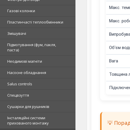
Макс. тем
Газові колонки
Макс. роб
Пластинчасті теплообмінники
Змішувачі
Випробува
Підмотування (фум, пакля,
Об'єм вод
паста)
Вага
Неодимові магніти
Насосне обладнання
Товщина л
Salus controls
Підключе
Спецвзуття
Сушарки для рушників
Інсталяційні системи
💡 Пора
прихованого монтажу