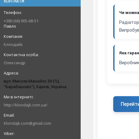
КОНТАКТИ
Чи можна
+380 (66) 905-68-51
Радіатор
Павло
Випробув
Клондайк
Яка гаран
Олександр
Виробник
вул. Миколи Манойло 39 (ТЦ
"Барабашово"), Харків, Україна
Перейт
http://klondajk.com.ua/
Klondajk.com@gmail.com