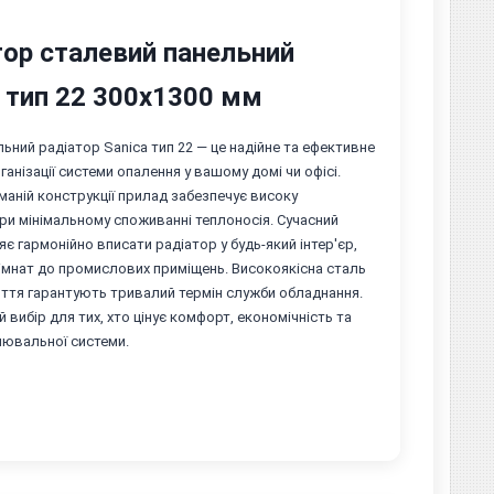
тор сталевий панельний
a тип 22 300х1300 мм
ьний радіатор Sanica тип 22 — це надійне та ефективне
ганізації системи опалення у вашому домі чи офісі.
аній конструкції прилад забезпечує високу
ри мінімальному споживанні теплоносія. Сучасний
є гармонійно вписати радіатор у будь-який інтер'єр,
імнат до промислових приміщень. Високоякісна сталь
иття гарантують тривалий термін служби обладнання.
 вибір для тих, хто цінує комфорт, економічність та
лювальної системи.