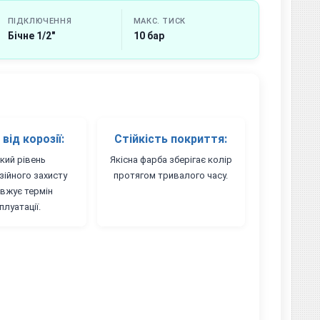
ПІДКЛЮЧЕННЯ
МАКС. ТИСК
Бічне 1/2"
10 бар
від корозії:
Стійкість покриття:
кий рівень
Якісна фарба зберігає колір
зійного захисту
протягом тривалого часу.
вжує термін
плуатації.