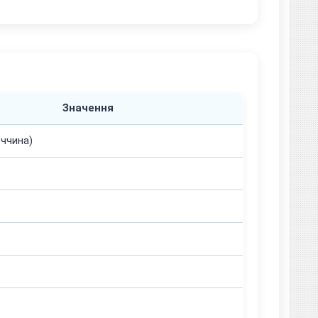
Значення
еччина)