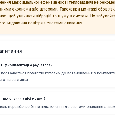
нення максимальної ефективності тепловіддачі не рекоме
ними екранами або шторами. Також при монтажі обов'язков
ах, щоб уникнути вібрацій та шуму в системі. Не забувай
ого видалення повітря з системи опалення.
запитання
ть у комплектацію радіатора?
 постачається повністю готовим до встановлення: у комплекті
го та заглушка.
підключення у цієї моделі?
ель передбачає бічне підключення до системи опалення з діам