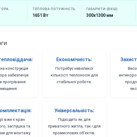
ТОРА
ТЕПЛОВА ПОТУЖНІСТЬ
ГАБАРИТИ (ВХШ)
1651 Вт
300х1300 мм
аги
тепловіддача:
Економічність:
Захист 
на конструкція
Потребує невеликої
Висо
ора забезпечує
кількості теплоносія для
антикоро
 прогрівання
стабільної роботи.
продо
иміщення.
екс
омплектація:
Універсальність:
рі вже є кран
Підходить як для
го, заглушка та
приватного житла, так і для
ни для монтажу.
промислових об'єктів.