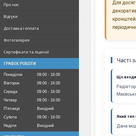
Для досяг
Про нас
декоратив
Відгуки
кронштейн
періодичн
Доставка і оплата
Фотогалерея
Сертифікати та ліцензії
Часті 
ГРАФІК РОБОТИ
Понеділок
09:00
16:00
Що входи
Вівторок
09:00
16:00
Радіатор
Середа
09:00
16:00
Маєвсько
Четвер
09:00
16:00
Пʼятниця
Вихідний
Який тип 
Субота
09:00
16:00
Неділя
Вихідний
Дана мод