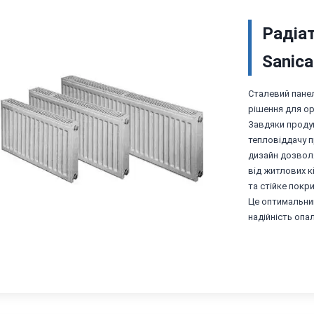
Радіа
Sanic
Сталевий панел
рішення для ор
Завдяки продум
тепловіддачу п
дизайн дозволя
від житлових к
та стійке покр
Це оптимальний
надійність опа