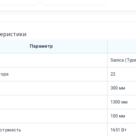
теристики
Параметр
Sanica (Тур
тора
22
300 мм
1300 мм
100 мм
отужність
1651 Вт