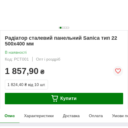
Радіатор сталевий панельний Sanica тип 22
500х400 мм
В наявності
Код: РСТ001
Опт і роздріб
1 857,90
₴
1 824,40 ₴
від 10 шт.
Купити
Опис
Характеристики
Доставка
Оплата
Умови п