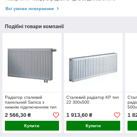
Всі умови повернення
Подібні товари компанії
Радіатор сталевий
Сталевий радіатор KP тип
Стал
панельний Sanica з
22 300х500
раді
нижнім підключенням тип
500
22 500х400 мм
2 566,30
1 913,60
1 8
₴
₴
Купити
Купити