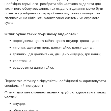
необхідно терміново розібрати або частково видалити для
технічного обслуговування, так як дане з'єднання може бути
повністю розібрано та перероблено під певну ситуацію, не
впливаючи на цілісність змонтованої системи чи окремого
вузла.
Фітінг буває таких по-різному видностей:
перехідники: цанга-гайка, цанга-штуцер, цанга-цанга;
куточки: цанга-штуцер, цанга-гайка, цанга-цанга ;
трійники: дві цанги-гайка, дві цанги-штуцер, три цанги;
хрестовина;
водорозетка цанга-гайка;
Перевагою фітингу є відсутність необхідності використовувати
спеціальний інструмент.
Фітинг для металопластикових труб складаються з таких
частин:
штуцер;
обтискне кільце;