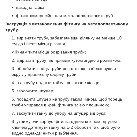
накидна гайка.
фітинг компресійні для металопластикових труб
Інструкція з встановлення фітингу на металопластикову
трубу:
вирівняти трубу, забезпечивши ділянку не менше 10
см до і після місця різання;
< li>намітити місце розрізання труби;
відрізати трубу під прямим кутом згідно з розміткою;
обробити кінець труби розгорткою, забезпечуючи
округлу правильну форму труби;
н а трубу надягти гайку і розрізане кільце;
зволожити штуцер;
посадити штуцер на трубу таким чином, щоб торець
труби упирався в край фітинга всією площиною;
закрутити гайку до упору на штуцер від руки;
утримуючи корпус фітинга одним ключем, другим
ключем дотягнути гайку на 1-2 обороти так, щоб було
видно одна-дві нитки різьблення.