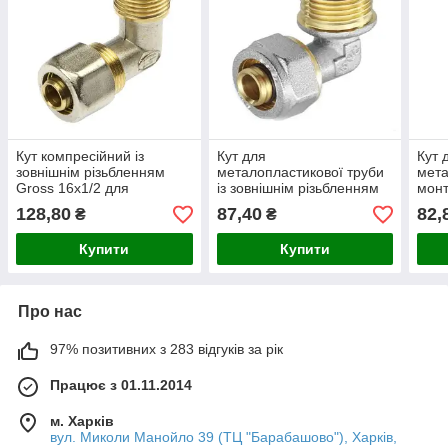
Кут компресійний із
Кут для
Кут 
зовнішнім різьбленням
металопластикової труби
мета
Gross 16х1/2 для
із зовнішнім різьбленням
монт
металопластикових труб
20х3/4
різь
128,80
87,40
82,
₴
₴
Купити
Купити
Про нас
97% позитивних з 283 відгуків за рік
Працює з 01.11.2014
м. Харків
вул. Миколи Манойло 39 (ТЦ "Барабашово"), Харків,