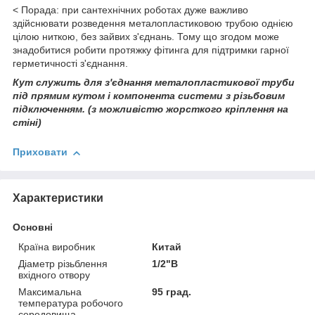
< Порада: при сантехнічних роботах дуже важливо
здійснювати розведення металопластиковою трубою однією
цілою ниткою, без зайвих з'єднань. Тому що згодом може
знадобитися робити протяжку фітинга для підтримки гарної
герметичності з'єднання.
Кут служить для з'єднання металопластикової труби
під прямим кутом
і компонента системи з різьбовим
підключенням. (з можливістю жорсткого кріплення на
стіні)
Приховати
Характеристики
Основні
Країна виробник
Китай
Діаметр різьблення
1/2"В
вхідного отвору
Максимальна
95 град.
температура робочого
середовища