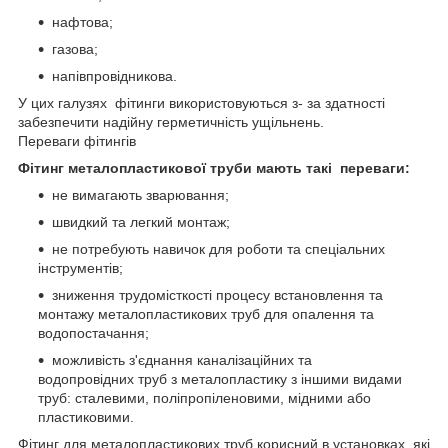
нафтова;
газова;
напівпровідникова.
У цих галузях фітинги використовуються з- за здатності
забезпечити надійну герметичність ущільнень.
Переваги фітингів
Фітинг металопластикової труби мають такі переваги:
не вимагають зварювання;
швидкий та легкий монтаж;
не потребують навичок для роботи та спеціальних
інструментів;
зниження трудомісткості процесу встановлення та
монтажу металопластикових труб для опалення та
водопостачання;
можливість з'єднання каналізаційних та
водопровідних труб з металопластику з іншими видами
труб: сталевими, поліпропіленовими, мідними або
пластиковими.
Фітинг для металопластикових труб корисний в установках, які