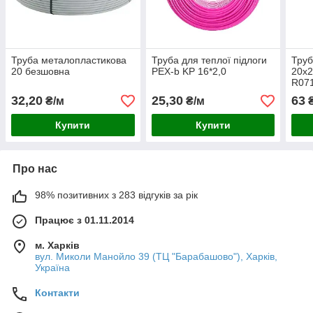
Труба металопластикова
Труба для теплої підлоги
Труб
20 безшовна
PEX-b KP 16*2,0
20х2
R07
32,20
25,30
63
₴/м
₴/м
₴
Купити
Купити
Про нас
98% позитивних з 283 відгуків за рік
Працює з 01.11.2014
м. Харків
вул. Миколи Манойло 39 (ТЦ "Барабашово"), Харків,
Україна
Контакти