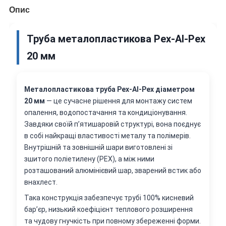
Опис
Труба металопластикова
Pex-Al-Pex
20 мм
Металопластикова труба Pex-Al-Pex діаметром
20 мм
— це сучасне рішення для монтажу систем
опалення, водопостачання та кондиціонування.
Завдяки своїй п’ятишаровій структурі, вона поєднує
в собі найкращі властивості металу та полімерів.
Внутрішній та зовнішній шари виготовлені зі
зшитого поліетилену (PEX), а між ними
розташований алюмінієвий шар, зварений встик або
внахлест.
Така конструкція забезпечує трубі 100% кисневий
бар’єр, низький коефіцієнт теплового розширення
та чудову гнучкість при повному збереженні форми.