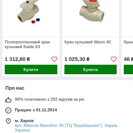
Поліпропіленовий кран
Кран кульовий Wavin 40
Кран
кульовий Kalde 63
1 312,80
1 025,30
46
₴
₴
Купити
Купити
Про нас
98% позитивних з 282 відгуків за рік
Працює з 01.11.2014
м. Харків
вул. Миколи Манойло 39 (ТЦ "Барабашово"), Харків,
Україна