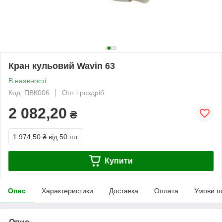
Кран кульовий Wavin 63
В наявності
Код: ПВК006
Опт і роздріб
2 082,20
₴
1 974,50 ₴
від 50 шт.
Купити
Опис
Характеристики
Доставка
Оплата
Умови п