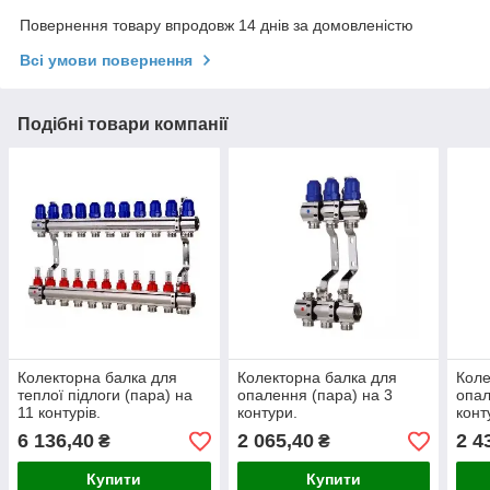
Повернення товару впродовж 14 днів за домовленістю
Всі умови повернення
Подібні товари компанії
Колекторна балка для
Колекторна балка для
Коле
теплої підлоги (пара) на
опалення (пара) на 3
опал
11 контурів.
контури.
конт
6 136,40
2 065,40
2 4
₴
₴
Купити
Купити