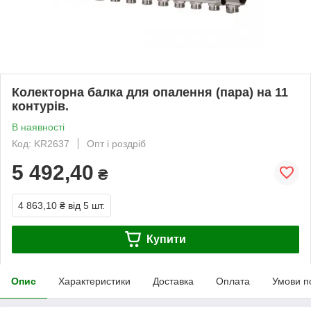
Колекторна балка для опалення (пара) на 11
контурів.
В наявності
Код: KR2637
Опт і роздріб
5 492,40
₴
4 863,10 ₴
від 5 шт.
Купити
Опис
Характеристики
Доставка
Оплата
Умови п