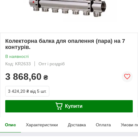
Колекторна балка для опалення (пара) на 7
контурів.
В наявності
Код: KR2633
Опт і роздріб
3 868,60
₴
3 424,20 ₴
від 5 шт.
Купити
Опис
Характеристики
Доставка
Оплата
Умови п