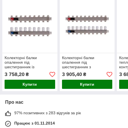
Колекторні балки
Колекторні балки
Коле
опалення під
опалення під
тепл
шестигранник із
шестигранник з
конт
клапанами на 9 контурів
клапанами на 10 контурів
3 758,20
3 905,40
3 6
₴
₴
EP.S1100 (нержавіюча
EP.S1100 (нержавіюча
сталь)
сталь)
Купити
Купити
Про нас
97% позитивних з 283 відгуків за рік
Працює з 01.11.2014