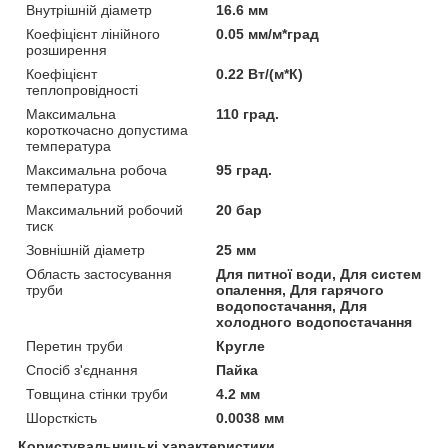
Внутрішній діаметр
16.6 мм
Коефіцієнт лінійного
0.05 мм/м*град
розширення
Коефіцієнт
0.22 Вт/(м*К)
теплопровідності
Максимальна
110 град.
короткочасно допустима
температура
Максимальна робоча
95 град.
температура
Максимальний робочий
20 бар
тиск
Зовнішній діаметр
25 мм
Область застосування
Для питної води, Для систем
труби
опалення, Для гарячого
водопостачання, Для
холодного водопостачання
Перетин труби
Кругле
Спосіб з'єднання
Пайка
Товщина стінки труби
4.2 мм
Шорсткість
0.0038 мм
Користувальницькі характеристики