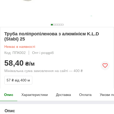
Труба поліпропіленова з алюмінієм K.L.D
(Stabi) 25
Немає в наявності
Код: ППК002
Опт і роздріб
58,40
₴/м
Мінімальна сума замовлення на сайті — 400 ₴
57 ₴
від 400 м
Опис
Характеристики
Доставка
Оплата
Умови п
Опис