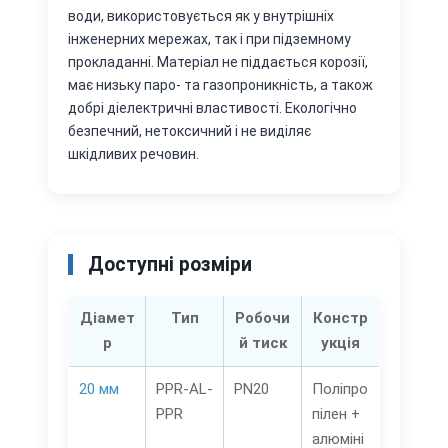
води, використовується як у внутрішніх
інженерних мережах, так і при підземному
прокладанні. Матеріал не піддається корозії,
має низьку паро- та газопроникність, а також
добрі діелектричні властивості. Екологічно
безпечний, нетоксичний і не виділяє
шкідливих речовин.
Доступні розміри
Діамет
Тип
Робочи
Констр
р
й тиск
укція
20 мм
PPR-AL-
PN20
Поліпро
PPR
пілен +
алюміні